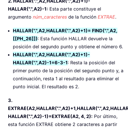
2. HALLAR(".",A2,HALLAR(".",A2)+1)-
HALLAR(".",A2)-1:
Esta parte constituye el
argumento
núm_caracteres
de la función
EXTRAE
.
HALLAR(".",A2,HALLAR(".",A2)+1)= FIND(".",A2,
[[PH_26]])
: Esta función HALLAR devuelve la
posición del segundo punto y obtiene el número 6.
HALLAR(".",A2,HALLAR(".",A2)+1)-
HALLAR(".",A2)-1=6-3-1
: Resta la posición del
primer punto de la posición del segundo punto y, a
continuación, resta 1 al resultado para eliminar el
punto inicial. El resultado es 2.
3.
EXTRAE(A2,HALLAR(".",A2)+1,HALLAR(".",A2,HALLAR(
HALLAR(".",A2)-1)=EXTRAE(A2, 4, 2):
Por último,
esta función EXTRAE obtiene 2 caracteres a partir