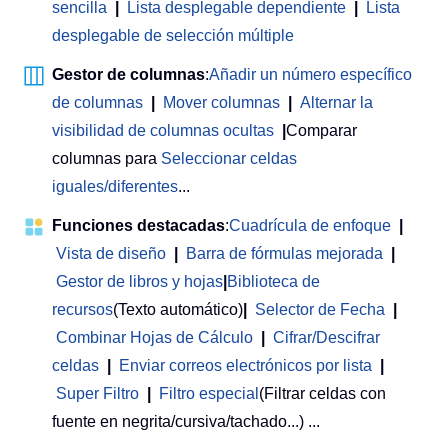
sencilla
|
Lista desplegable dependiente
|
Lista
desplegable de selección múltiple
Gestor de columnas
:
Añadir un número específico
de columnas
|
Mover columnas
|
Alternar la
visibilidad de columnas ocultas
|
Comparar
columnas para
Seleccionar celdas
iguales/diferentes
...
Funciones destacadas
:
Cuadrícula de enfoque
|
Vista de diseño
|
Barra de fórmulas mejorada
|
Gestor de libros y hojas
|
Biblioteca de
recursos
(Texto automático)
|
Selector de Fecha
|
Combinar Hojas de Cálculo
|
Cifrar/Descifrar
celdas
|
Enviar correos electrónicos por lista
|
Super Filtro
|
Filtro especial
(Filtrar celdas con
fuente en negrita/cursiva/tachado...) ...