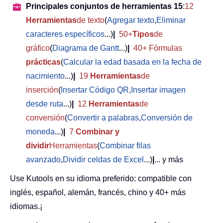
Principales conjuntos de herramientas 15
:
12
Herramientas
de texto
(
Agregar texto
,
Eliminar
caracteres específicos
...)
|
50+
Tipos
de
gráfico
(
Diagrama de Gantt
...)
|
40+ Fórmulas
prácticas
(
Calcular la edad basada en la fecha de
nacimiento
...)
|
19
Herramientas
de
inserción
(
Insertar Código QR
,
Insertar imagen
desde ruta
...)
|
12
Herramientas
de
conversión
(
Convertir a palabras
,
Conversión de
moneda
...)
|
7
Combinar y
dividir
Herramientas
(
Combinar filas
avanzado
,
Dividir celdas de Excel
...)
|
... y más
Use Kutools en su idioma preferido: compatible con
inglés, español, alemán, francés, chino y 40+ más
idiomas.¡