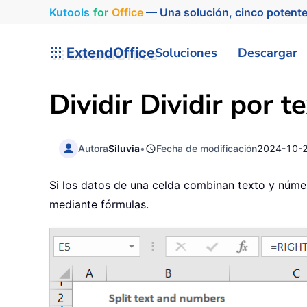
Kutools
for
Office
— Una solución, cinco potente
ExtendOffice
Soluciones
Descargar
Dividir Dividir por 
Autora
Siluvia
•
Fecha de modificación
2024-10-
Si los datos de una celda combinan texto y núme
mediante fórmulas.