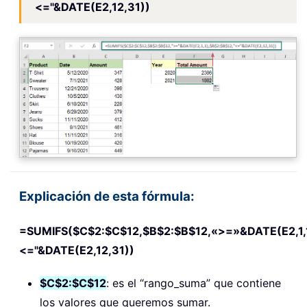
<="&DATE(E2,12,31))
Explicación de esta fórmula:
=SUMIFS($C$2:$C$12,$B$2:$B$12,«>=»&DATE(E2,1,1
<="&DATE(E2,12,31))
$C$2:$C$12
: es el “rango_suma” que contiene
los valores que queremos sumar.