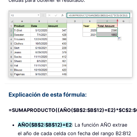
Explicación de esta fórmula:
=SUMAPRODUCTO((AÑO($B$2:$B$12)=E2)*$C$2:$
AÑO($B$2:$B$12)=E2
: La función AÑO extrae
el año de cada celda con fecha del rango B2:B12