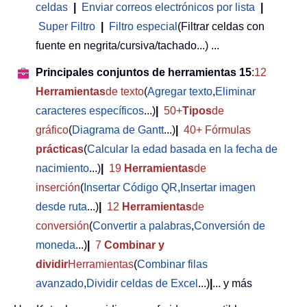
celdas
|
Enviar correos electrónicos por lista
|
Super Filtro
|
Filtro especial
(Filtrar celdas con
fuente en negrita/cursiva/tachado...) ...
Principales conjuntos de herramientas 15
:
12
Herramientas
de texto
(
Agregar texto
,
Eliminar
caracteres específicos
...)
|
50+
Tipos
de
gráfico
(
Diagrama de Gantt
...)
|
40+ Fórmulas
prácticas
(
Calcular la edad basada en la fecha de
nacimiento
...)
|
19
Herramientas
de
inserción
(
Insertar Código QR
,
Insertar imagen
desde ruta
...)
|
12
Herramientas
de
conversión
(
Convertir a palabras
,
Conversión de
moneda
...)
|
7
Combinar y
dividir
Herramientas
(
Combinar filas
avanzado
,
Dividir celdas de Excel
...)
|
... y más