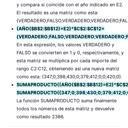
y compara si coincide con el año indicado en E2.
El resultado es una matriz como esta:
{VERDADERO;FALSO;VERDADERO;VERDADERO;FAL
(AÑO($B$2:$B$12)=E2)*$C$2:$C$12=
{VERDADERO;FALSO;VERDADERO;VERDADERO;F
En esta expresión, los valores VERDADERO y
FALSO se convierten en 1 y 0, respectivamente, y
esta matriz se multiplica por cada importe del
rango C2:C12, obteniendo así una nueva matriz
como esta: {347;0;398;430;0;379;412;0;0;420;0}.
SUMAPRODUCTO((AÑO($B$2:$B$12)=E2)*$C$2
SUMAPRODUCTO({347;0;398;430;0;379;412;0;0
La función SUMAPRODUCTO suma finalmente
todos los números de esta matriz y devuelve
como resultado 2386.