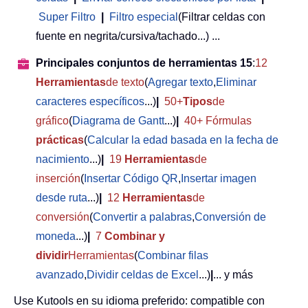
Super Filtro
|
Filtro especial
(Filtrar celdas con
fuente en negrita/cursiva/tachado...) ...
Principales conjuntos de herramientas 15
:
12
Herramientas
de texto
(
Agregar texto
,
Eliminar
caracteres específicos
...)
|
50+
Tipos
de
gráfico
(
Diagrama de Gantt
...)
|
40+ Fórmulas
prácticas
(
Calcular la edad basada en la fecha de
nacimiento
...)
|
19
Herramientas
de
inserción
(
Insertar Código QR
,
Insertar imagen
desde ruta
...)
|
12
Herramientas
de
conversión
(
Convertir a palabras
,
Conversión de
moneda
...)
|
7
Combinar y
dividir
Herramientas
(
Combinar filas
avanzado
,
Dividir celdas de Excel
...)
|
... y más
Use Kutools en su idioma preferido: compatible con