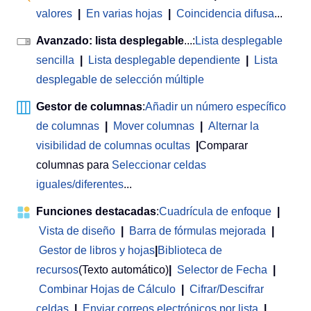
valores
|
En varias hojas
|
Coincidencia difusa
...
Avanzado: lista desplegable
...:
Lista desplegable
sencilla
|
Lista desplegable dependiente
|
Lista
desplegable de selección múltiple
Gestor de columnas
:
Añadir un número específico
de columnas
|
Mover columnas
|
Alternar la
visibilidad de columnas ocultas
|
Comparar
columnas para
Seleccionar celdas
iguales/diferentes
...
Funciones destacadas
:
Cuadrícula de enfoque
|
Vista de diseño
|
Barra de fórmulas mejorada
|
Gestor de libros y hojas
|
Biblioteca de
recursos
(Texto automático)
|
Selector de Fecha
|
Combinar Hojas de Cálculo
|
Cifrar/Descifrar
celdas
|
Enviar correos electrónicos por lista
|