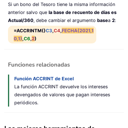
Si un bono del Tesoro tiene la misma información
anterior salvo que
la base de recuento de días es
Actual/360
, debe cambiar el argumento
base
a
2
:
=ACCRINTM()
C3
,
C4
,
FECHA(2021,1
0,1)
,
C6
,
2
)
Funciones relacionadas
Función ACCRINT de Excel
La función ACCRINT devuelve los intereses
devengados de valores que pagan intereses
periódicos.