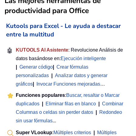
Las mejores herramientas de
productividad para Office
Kutools para Excel - Le ayuda a destacar
entre la multitud
🤖
KUTOOLS AI Asistente
: Revolucione Análisis de
datos basándose en:
Ejecución inteligente
|
Generar código
|
Crear fórmulas
personalizadas
|
Analizar datos y generar
gráficos
|
Invocar Funciones mejoradas
…
Funciones populares
:
Buscar, resaltar o Marcar
duplicados
|
Eliminar filas en blanco
|
Combinar
Columnas o celdas sin perder datos
|
Redondeo
sin usar fórmulas
...
Super VLookup
:
Múltiples criterios
|
Múltiples