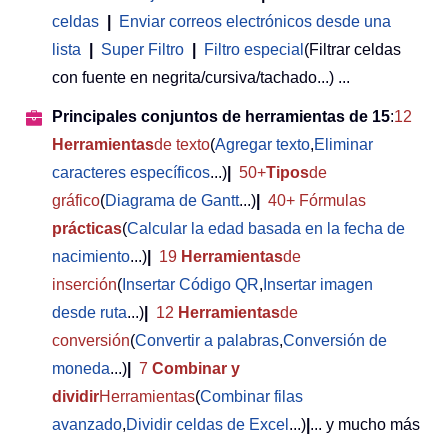
celdas
|
Enviar correos electrónicos desde una
lista
|
Super Filtro
|
Filtro especial
(Filtrar celdas
con fuente en negrita/cursiva/tachado...) ...
Principales conjuntos de herramientas de 15
:
12
Herramientas
de texto
(
Agregar texto
,
Eliminar
caracteres específicos
...)
|
50+
Tipos
de
gráfico
(
Diagrama de Gantt
...)
|
40+ Fórmulas
prácticas
(
Calcular la edad basada en la fecha de
nacimiento
...)
|
19
Herramientas
de
inserción
(
Insertar Código QR
,
Insertar imagen
desde ruta
...)
|
12
Herramientas
de
conversión
(
Convertir a palabras
,
Conversión de
moneda
...)
|
7
Combinar y
dividir
Herramientas
(
Combinar filas
avanzado
,
Dividir celdas de Excel
...)
|
... y mucho más