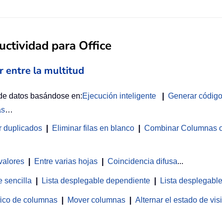
ctividad para Office
r entre la multitud
 de datos basándose en:
Ejecución inteligente
|
Generar códig
as
…
r duplicados
|
Eliminar filas en blanco
|
Combinar Columnas o 
valores
|
Entre varias hojas
|
Coincidencia difusa
...
 sencilla
|
Lista desplegable dependiente
|
Lista desplegable
fico de columnas
|
Mover columnas
|
Alternar el estado de vi