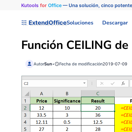
Kutools
for
Office
— Una solución, cinco potente
ExtendOffice
Soluciones
Descargar
Función
CEILING
de 
Autor
Sun
•
Fecha de modificación
2019-07-09