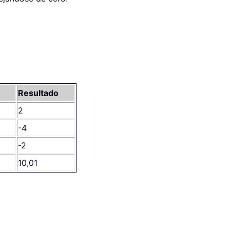
Resultado
2
-4
-2
10,01