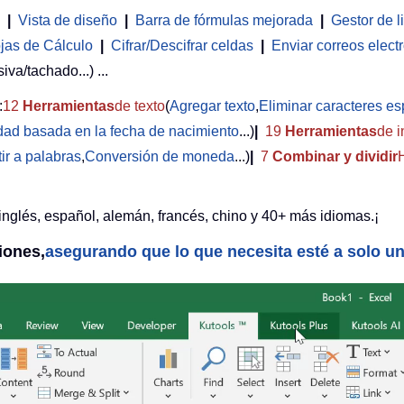
|
Vista de diseño
|
Barra de fórmulas mejorada
|
Gestor de l
jas de Cálculo
|
Cifrar/Descifrar celdas
|
Enviar correos elect
iva/tachado...) ...
:
12
Herramientas
de texto
(
Agregar texto
,
Eliminar caracteres es
edad basada en la fecha de nacimiento
...)
|
19
Herramientas
de i
ir a palabras
,
Conversión de moneda
...)
|
7
Combinar y dividir
inglés, español, alemán, francés, chino y 40+ más idiomas.¡
iones,
asegurando que lo que necesita esté a solo un 