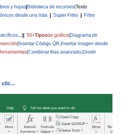
ibros y hojas
|
Biblioteca de recursos
(Texto
rónicos desde una lista
|
Super Filtro
|
Filtro
pecíficos
...)
|
50+
Tipos
de gráfico
(
Diagrama de
nserción
(
Insertar Código QR
,
Insertar imagen desde
Herramientas
(
Combinar filas avanzado
,
Dividir
clic...