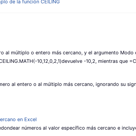
mplo de la función
CEILING
 al múltiplo o entero más cercano, y el argumento Modo 
CEILING.MATH(-10,12,0,2,1)
devuelve -10,2, mientras que
=C
ro al entero o al múltiplo más cercano, ignorando su sig
cercano en Excel
 redondear números al valor específico más cercano e inclu