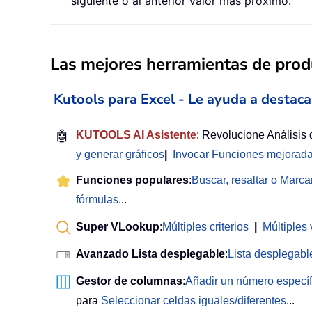
siguiente o al anterior valor más próximo.
Las mejores herramientas de produ
Kutools para Excel - Le ayuda a destaca
🤖
KUTOOLS AI Asistente
: Revolucione Análisis
y generar gráficos
|
Invocar Funciones mejorad
Funciones populares
:
Buscar, resaltar o Marca
fórmulas
...
Super VLookup
:
Múltiples criterios
|
Múltiples 
Avanzado Lista desplegable
:
Lista desplegable
Gestor de columnas
:
Añadir un número especí
para
Seleccionar celdas iguales/diferentes
...