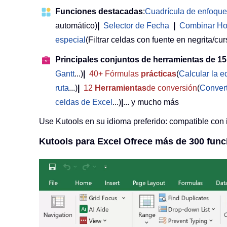
Funciones destacadas
:
Cuadrícula de enfoque
automático)
|
Selector de Fecha
|
Combinar Ho
especial
(Filtrar celdas con fuente en negrita/curs
Principales conjuntos de herramientas de 15
Gantt
...)
|
40+ Fórmulas
prácticas
(
Calcular la 
ruta
...)
|
12
Herramientas
de conversión
(
Convert
celdas de Excel
...)
|
... y mucho más
Use Kutools en su idioma preferido: compatible con 
Kutools para Excel Ofrece más de 300 func