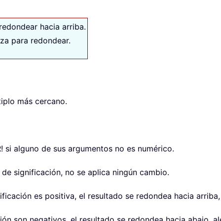
redondear hacia arriba.
liza para redondear.
iplo más cercano.
! si alguno de sus argumentos no es numérico.
a de significación, no se aplica ningún cambio.
nificación es positiva, el resultado se redondea hacia arrib
ción son negativos, el resultado se redondea hacia abajo, a