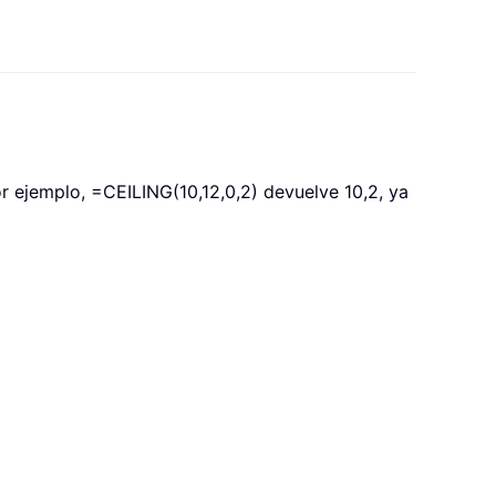
or ejemplo,
=CEILING(10,12,0,2)
devuelve 10,2, ya