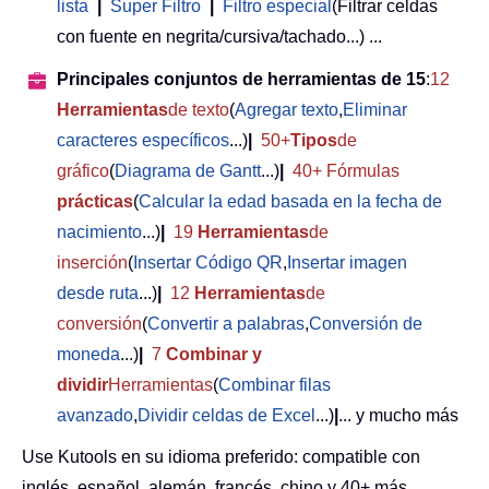
lista
|
Super Filtro
|
Filtro especial
(Filtrar celdas
con fuente en negrita/cursiva/tachado...) ...
Principales conjuntos de herramientas de 15
:
12
Herramientas
de texto
(
Agregar texto
,
Eliminar
caracteres específicos
...)
|
50+
Tipos
de
gráfico
(
Diagrama de Gantt
...)
|
40+ Fórmulas
prácticas
(
Calcular la edad basada en la fecha de
nacimiento
...)
|
19
Herramientas
de
inserción
(
Insertar Código QR
,
Insertar imagen
desde ruta
...)
|
12
Herramientas
de
conversión
(
Convertir a palabras
,
Conversión de
moneda
...)
|
7
Combinar y
dividir
Herramientas
(
Combinar filas
avanzado
,
Dividir celdas de Excel
...)
|
... y mucho más
Use Kutools en su idioma preferido: compatible con
inglés, español, alemán, francés, chino y 40+ más