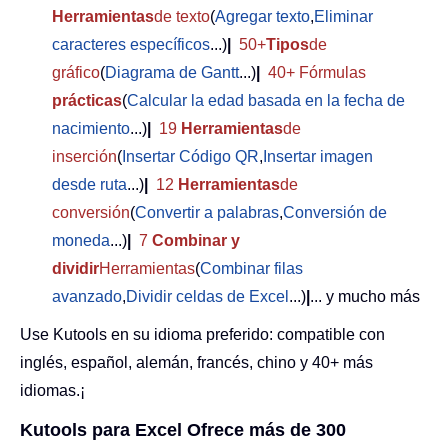
Herramientas
de texto
(
Agregar texto
,
Eliminar
caracteres específicos
...)
|
50+
Tipos
de
gráfico
(
Diagrama de Gantt
...)
|
40+ Fórmulas
prácticas
(
Calcular la edad basada en la fecha de
nacimiento
...)
|
19
Herramientas
de
inserción
(
Insertar Código QR
,
Insertar imagen
desde ruta
...)
|
12
Herramientas
de
conversión
(
Convertir a palabras
,
Conversión de
moneda
...)
|
7
Combinar y
dividir
Herramientas
(
Combinar filas
avanzado
,
Dividir celdas de Excel
...)
|
... y mucho más
Use Kutools en su idioma preferido: compatible con
inglés, español, alemán, francés, chino y 40+ más
idiomas.¡
Kutools para Excel Ofrece más de 300