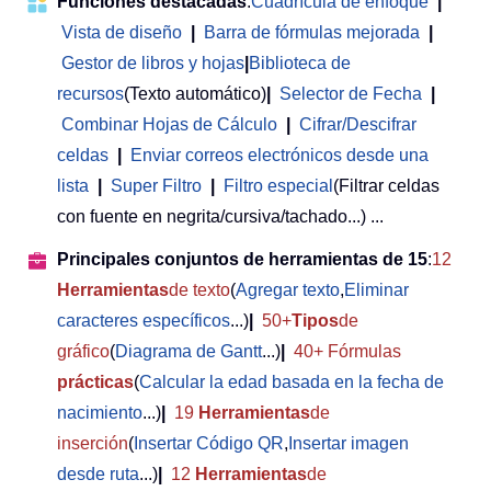
Funciones destacadas
:
Cuadrícula de enfoque
|
Vista de diseño
|
Barra de fórmulas mejorada
|
Gestor de libros y hojas
|
Biblioteca de
recursos
(Texto automático)
|
Selector de Fecha
|
Combinar Hojas de Cálculo
|
Cifrar/Descifrar
celdas
|
Enviar correos electrónicos desde una
lista
|
Super Filtro
|
Filtro especial
(Filtrar celdas
con fuente en negrita/cursiva/tachado...) ...
Principales conjuntos de herramientas de 15
:
12
Herramientas
de texto
(
Agregar texto
,
Eliminar
caracteres específicos
...)
|
50+
Tipos
de
gráfico
(
Diagrama de Gantt
...)
|
40+ Fórmulas
prácticas
(
Calcular la edad basada en la fecha de
nacimiento
...)
|
19
Herramientas
de
inserción
(
Insertar Código QR
,
Insertar imagen
desde ruta
...)
|
12
Herramientas
de