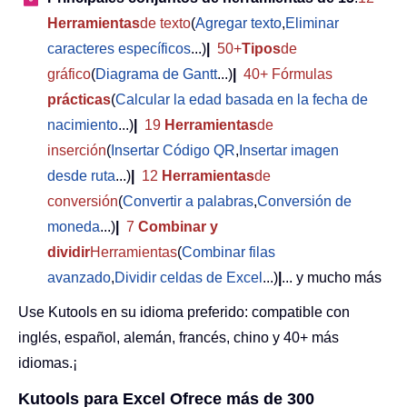
Herramientas
de texto
(
Agregar texto
,
Eliminar
caracteres específicos
...)
|
50+
Tipos
de
gráfico
(
Diagrama de Gantt
...)
|
40+ Fórmulas
prácticas
(
Calcular la edad basada en la fecha de
nacimiento
...)
|
19
Herramientas
de
inserción
(
Insertar Código QR
,
Insertar imagen
desde ruta
...)
|
12
Herramientas
de
conversión
(
Convertir a palabras
,
Conversión de
moneda
...)
|
7
Combinar y
dividir
Herramientas
(
Combinar filas
avanzado
,
Dividir celdas de Excel
...)
|
... y mucho más
Use Kutools en su idioma preferido: compatible con
inglés, español, alemán, francés, chino y 40+ más
idiomas.¡
Kutools para Excel Ofrece más de 300