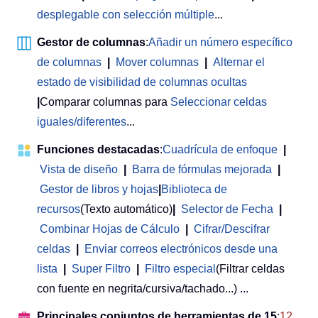
desplegable con selección múltiple
...
Gestor de columnas
:
Añadir un número específico
de columnas
|
Mover columnas
|
Alternar el
estado de visibilidad de columnas ocultas
|
Comparar columnas para
Seleccionar celdas
iguales/diferentes
...
Funciones destacadas
:
Cuadrícula de enfoque
|
Vista de diseño
|
Barra de fórmulas mejorada
|
Gestor de libros y hojas
|
Biblioteca de
recursos
(Texto automático)
|
Selector de Fecha
|
Combinar Hojas de Cálculo
|
Cifrar/Descifrar
celdas
|
Enviar correos electrónicos desde una
lista
|
Super Filtro
|
Filtro especial
(Filtrar celdas
con fuente en negrita/cursiva/tachado...) ...
Principales conjuntos de herramientas de 15
:
12