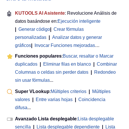
🤖
KUTOOLS AI Asistente
: Revolucione Análisis de
datos basándose en:
Ejecución inteligente
|
Generar código
|
Crear fórmulas
personalizadas
|
Analizar datos y generar
gráficos
|
Invocar Funciones mejoradas
…
Funciones populares
:
Buscar, resaltar o Marcar
duplicados
|
Eliminar filas en blanco
|
Combinar
Columnas o celdas sin perder datos
|
Redondeo
sin usar fórmulas
...
Super VLookup
:
Múltiples criterios
|
Múltiples
valores
|
Entre varias hojas
|
Coincidencia
difusa
...
Avanzado Lista desplegable
:
Lista desplegable
sencilla
|
Lista desplegable dependiente
|
Lista