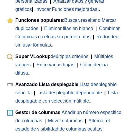
personalizadas
|
Analizar datos y generar
gráficos
|
Invocar Funciones mejoradas
…
Funciones populares
:
Buscar, resaltar o Marcar
duplicados
|
Eliminar filas en blanco
|
Combinar
Columnas o celdas sin perder datos
|
Redondeo
sin usar fórmulas
...
Super VLookup
:
Múltiples criterios
|
Múltiples
valores
|
Entre varias hojas
|
Coincidencia
difusa
...
Avanzado Lista desplegable
:
Lista desplegable
sencilla
|
Lista desplegable dependiente
|
Lista
desplegable con selección múltiple
...
Gestor de columnas
:
Añadir un número específico
de columnas
|
Mover columnas
|
Alternar el
estado de visibilidad de columnas ocultas