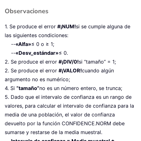
Observaciones
1. Se produce el error
#¡NUM!
si se cumple alguna de
las siguientes condiciones:
--
«Alfa»
≤ 0 o ≥ 1;
--
«Desv_estándar»
≤ 0.
2. Se produce el error
#¡DIV/0!
si “tamaño” = 1;
2. Se produce el error
#¡VALOR!
cuando algún
argumento no es numérico;
4. Si
“tamaño”
no es un número entero, se trunca;
5. Dado que el intervalo de confianza es un rango de
valores, para calcular el intervalo de confianza para la
media de una población, el valor de confianza
devuelto por la función CONFIDENCE.NORM debe
sumarse y restarse de la media muestral.
Intervalo de confianza = Media muestral ±