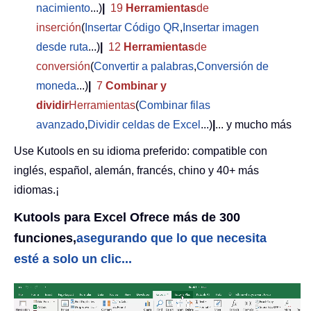
nacimiento
...)
|
19
Herramientas
de
inserción
(
Insertar Código QR
,
Insertar imagen
desde ruta
...)
|
12
Herramientas
de
conversión
(
Convertir a palabras
,
Conversión de
moneda
...)
|
7
Combinar y
dividir
Herramientas
(
Combinar filas
avanzado
,
Dividir celdas de Excel
...)
|
... y mucho más
Use Kutools en su idioma preferido: compatible con
inglés, español, alemán, francés, chino y 40+ más
idiomas.¡
Kutools para Excel Ofrece más de 300
funciones,
asegurando que lo que necesita
esté a solo un clic...