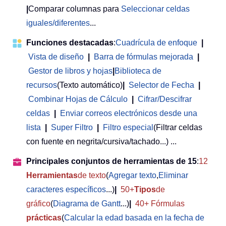
|
Comparar columnas para
Seleccionar celdas
iguales/diferentes
...
Funciones destacadas
:
Cuadrícula de enfoque
|
Vista de diseño
|
Barra de fórmulas mejorada
|
Gestor de libros y hojas
|
Biblioteca de
recursos
(Texto automático)
|
Selector de Fecha
|
Combinar Hojas de Cálculo
|
Cifrar/Descifrar
celdas
|
Enviar correos electrónicos desde una
lista
|
Super Filtro
|
Filtro especial
(Filtrar celdas
con fuente en negrita/cursiva/tachado...) ...
Principales conjuntos de herramientas de 15
:
12
Herramientas
de texto
(
Agregar texto
,
Eliminar
caracteres específicos
...)
|
50+
Tipos
de
gráfico
(
Diagrama de Gantt
...)
|
40+ Fórmulas
prácticas
(
Calcular la edad basada en la fecha de