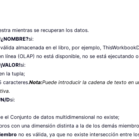
stra mientras se recuperan los datos.
#¿NOMBRE?
si:
 válida almacenada en el libro, por ejemplo, ThisWorkbook
en línea (OLAP) no está disponible, no se está ejecutando o
#¡VALOR!
si:
n la tupla;
 caracteres.
Nota:
Puede introducir la cadena de texto en u
iva.
#N/D
si:
 el Conjunto de datos multidimensional no existe;
bros con una dimensión distinta a la de los demás miembro
iembro
no es válida, ya que no existe intersección entre lo