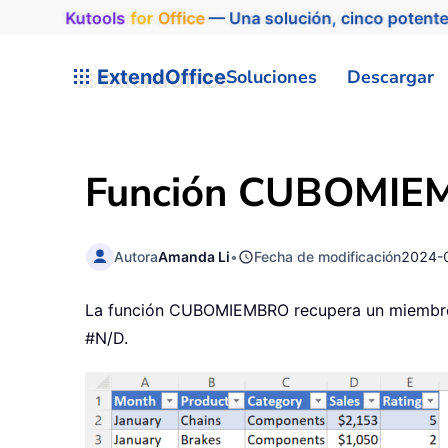
Kutools
for
Office
— Una solución, cinco potente
ExtendOffice
Soluciones
Descargar
Función CUBOMIEM
Autora
Amanda Li
•
Fecha de modificación
2024-
La función CUBOMIEMBRO recupera un miembro o u
#N/D.