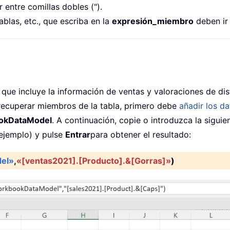
ntre comillas dobles (").
las, etc., que escriba en la
expresión_miembro
deben ir 
ue incluye la información de ventas y valoraciones de dis
recuperar miembros de la tabla, primero debe
añadir los d
okDataModel
. A continuación, copie o introduzca la sigui
jemplo) y pulse
Entrar
para obtener el resultado:
el»
,
«[ventas2021].[Producto].&[Gorras]»
)