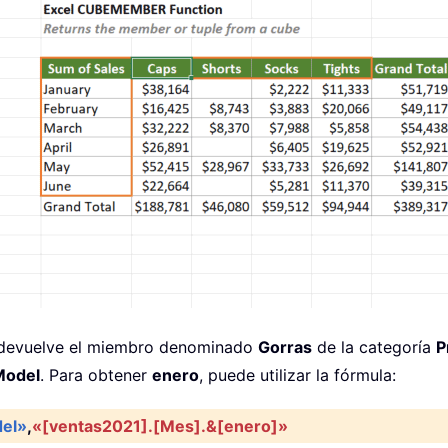
 devuelve el miembro denominado
Gorras
de la categoría
P
Model
. Para obtener
enero
, puede utilizar la fórmula:
el»
,
«[ventas2021].[Mes].&[enero]»