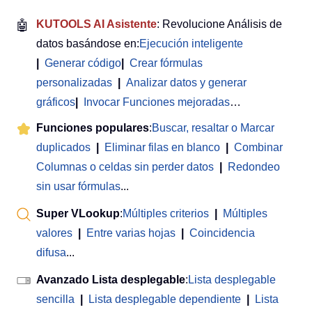
🤖
KUTOOLS AI Asistente
: Revolucione Análisis de
datos basándose en:
Ejecución inteligente
|
Generar código
|
Crear fórmulas
personalizadas
|
Analizar datos y generar
gráficos
|
Invocar Funciones mejoradas
…
Funciones populares
:
Buscar, resaltar o Marcar
duplicados
|
Eliminar filas en blanco
|
Combinar
Columnas o celdas sin perder datos
|
Redondeo
sin usar fórmulas
...
Super VLookup
:
Múltiples criterios
|
Múltiples
valores
|
Entre varias hojas
|
Coincidencia
difusa
...
Avanzado Lista desplegable
:
Lista desplegable
sencilla
|
Lista desplegable dependiente
|
Lista