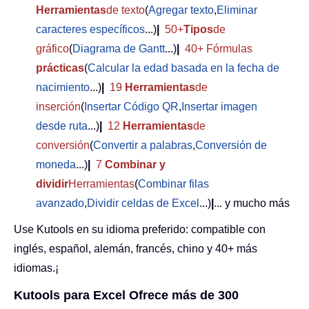
Herramientas
de texto
(
Agregar texto
,
Eliminar
caracteres específicos
...)
|
50+
Tipos
de
gráfico
(
Diagrama de Gantt
...)
|
40+ Fórmulas
prácticas
(
Calcular la edad basada en la fecha de
nacimiento
...)
|
19
Herramientas
de
inserción
(
Insertar Código QR
,
Insertar imagen
desde ruta
...)
|
12
Herramientas
de
conversión
(
Convertir a palabras
,
Conversión de
moneda
...)
|
7
Combinar y
dividir
Herramientas
(
Combinar filas
avanzado
,
Dividir celdas de Excel
...)
|
... y mucho más
Use Kutools en su idioma preferido: compatible con
inglés, español, alemán, francés, chino y 40+ más
idiomas.¡
Kutools para Excel Ofrece más de 300