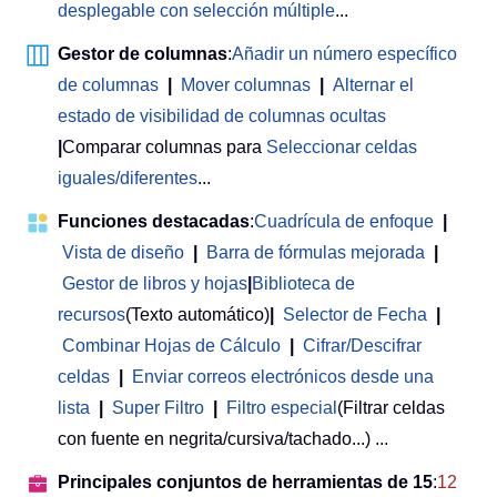
desplegable con selección múltiple
...
Gestor de columnas
:
Añadir un número específico
de columnas
|
Mover columnas
|
Alternar el
estado de visibilidad de columnas ocultas
|
Comparar columnas para
Seleccionar celdas
iguales/diferentes
...
Funciones destacadas
:
Cuadrícula de enfoque
|
Vista de diseño
|
Barra de fórmulas mejorada
|
Gestor de libros y hojas
|
Biblioteca de
recursos
(Texto automático)
|
Selector de Fecha
|
Combinar Hojas de Cálculo
|
Cifrar/Descifrar
celdas
|
Enviar correos electrónicos desde una
lista
|
Super Filtro
|
Filtro especial
(Filtrar celdas
con fuente en negrita/cursiva/tachado...) ...
Principales conjuntos de herramientas de 15
:
12