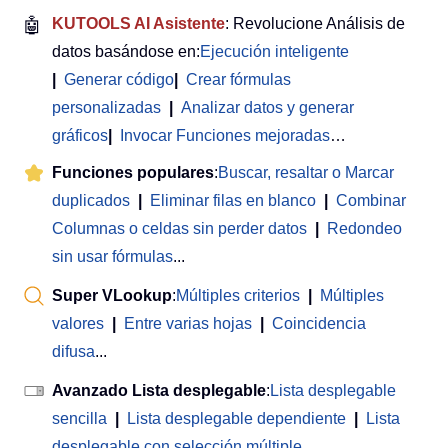
🤖
KUTOOLS AI Asistente
: Revolucione Análisis de
datos basándose en:
Ejecución inteligente
|
Generar código
|
Crear fórmulas
personalizadas
|
Analizar datos y generar
gráficos
|
Invocar Funciones mejoradas
…
Funciones populares
:
Buscar, resaltar o Marcar
duplicados
|
Eliminar filas en blanco
|
Combinar
Columnas o celdas sin perder datos
|
Redondeo
sin usar fórmulas
...
Super VLookup
:
Múltiples criterios
|
Múltiples
valores
|
Entre varias hojas
|
Coincidencia
difusa
...
Avanzado Lista desplegable
:
Lista desplegable
sencilla
|
Lista desplegable dependiente
|
Lista
desplegable con selección múltiple
...