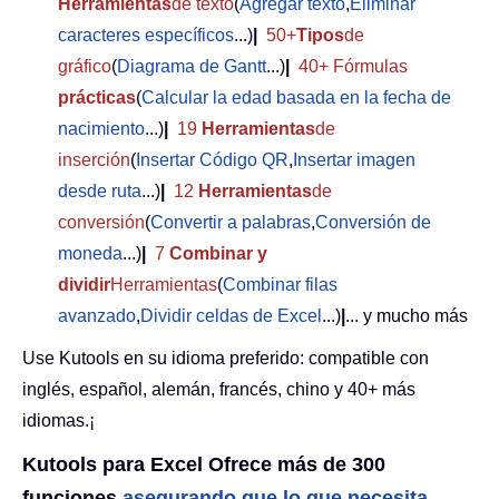
Herramientas
de texto
(
Agregar texto
,
Eliminar
caracteres específicos
...)
|
50+
Tipos
de
gráfico
(
Diagrama de Gantt
...)
|
40+ Fórmulas
prácticas
(
Calcular la edad basada en la fecha de
nacimiento
...)
|
19
Herramientas
de
inserción
(
Insertar Código QR
,
Insertar imagen
desde ruta
...)
|
12
Herramientas
de
conversión
(
Convertir a palabras
,
Conversión de
moneda
...)
|
7
Combinar y
dividir
Herramientas
(
Combinar filas
avanzado
,
Dividir celdas de Excel
...)
|
... y mucho más
Use Kutools en su idioma preferido: compatible con
inglés, español, alemán, francés, chino y 40+ más
idiomas.¡
Kutools para Excel Ofrece más de 300
funciones,
asegurando que lo que necesita