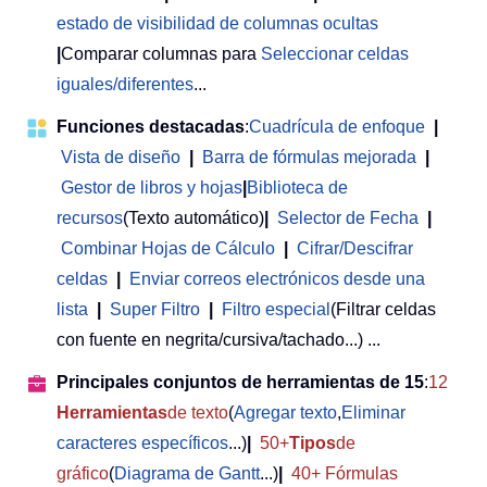
estado de visibilidad de columnas ocultas
|
Comparar columnas para
Seleccionar celdas
iguales/diferentes
...
Funciones destacadas
:
Cuadrícula de enfoque
|
Vista de diseño
|
Barra de fórmulas mejorada
|
Gestor de libros y hojas
|
Biblioteca de
recursos
(Texto automático)
|
Selector de Fecha
|
Combinar Hojas de Cálculo
|
Cifrar/Descifrar
celdas
|
Enviar correos electrónicos desde una
lista
|
Super Filtro
|
Filtro especial
(Filtrar celdas
con fuente en negrita/cursiva/tachado...) ...
Principales conjuntos de herramientas de 15
:
12
Herramientas
de texto
(
Agregar texto
,
Eliminar
caracteres específicos
...)
|
50+
Tipos
de
gráfico
(
Diagrama de Gantt
...)
|
40+ Fórmulas