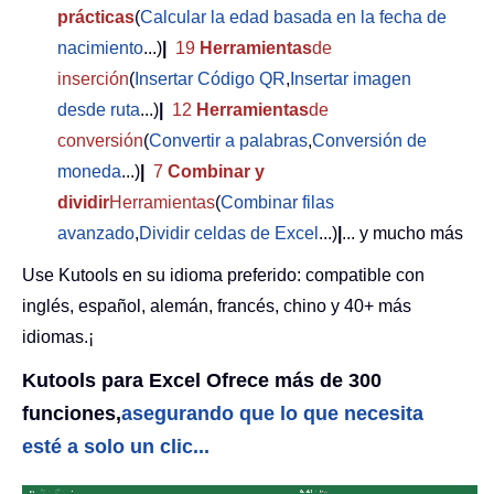
prácticas
(
Calcular la edad basada en la fecha de
nacimiento
...)
|
19
Herramientas
de
inserción
(
Insertar Código QR
,
Insertar imagen
desde ruta
...)
|
12
Herramientas
de
conversión
(
Convertir a palabras
,
Conversión de
moneda
...)
|
7
Combinar y
dividir
Herramientas
(
Combinar filas
avanzado
,
Dividir celdas de Excel
...)
|
... y mucho más
Use Kutools en su idioma preferido: compatible con
inglés, español, alemán, francés, chino y 40+ más
idiomas.¡
Kutools para Excel Ofrece más de 300
funciones,
asegurando que lo que necesita
esté a solo un clic...