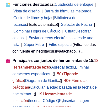
Funciones destacadas
:
Cuadrícula de enfoque
|
Vista de diseño
|
Barra de fórmulas mejorada
|
Gestor de libros y hojas
|
Biblioteca de
recursos
(Texto automático)
|
Selector de Fecha
|
Combinar Hojas de Cálculo
|
Cifrar/Descifrar
celdas
|
Enviar correos electrónicos desde una
lista
|
Super Filtro
|
Filtro especial
(Filtrar celdas
con fuente en negrita/cursiva/tachado...) ...
Principales conjuntos de herramientas de 15
:
12
Herramientas
de texto
(
Agregar texto
,
Eliminar
caracteres específicos
...)
|
50+
Tipos
de
gráfico
(
Diagrama de Gantt
...)
|
40+ Fórmulas
prácticas
(
Calcular la edad basada en la fecha de
nacimiento
...)
|
19
Herramientas
de
inserción
(
Insertar Código QR
,
Insertar imagen