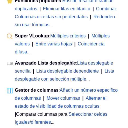
Funciones populares
:
Buscar, resaltar o Marcar
duplicados
|
Eliminar filas en blanco
|
Combinar
Columnas o celdas sin perder datos
|
Redondeo
sin usar fórmulas
...
Super VLookup
:
Múltiples criterios
|
Múltiples
valores
|
Entre varias hojas
|
Coincidencia
difusa
...
Avanzado Lista desplegable
:
Lista desplegable
sencilla
|
Lista desplegable dependiente
|
Lista
desplegable con selección múltiple
...
Gestor de columnas
:
Añadir un número específico
de columnas
|
Mover columnas
|
Alternar el
estado de visibilidad de columnas ocultas
|
Comparar columnas para
Seleccionar celdas
iguales/diferentes
...