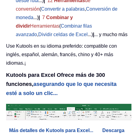
desde ruta
...)
|
12
Herramientas
de
conversión
(
Convertir a palabras
,
Conversión de
moneda
...)
|
7
Combinar y
dividir
Herramientas
(
Combinar filas
avanzado
,
Dividir celdas de Excel
...)
|
... y mucho más
Use Kutools en su idioma preferido: compatible con
inglés, español, alemán, francés, chino y 40+ más
idiomas.¡
Kutools para Excel Ofrece más de 300
funciones,
asegurando que lo que necesita
esté a solo un clic...
Más detalles de Kutools para Excel...
Descarga