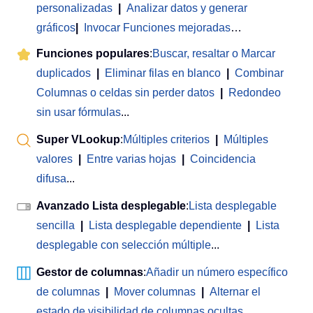
personalizadas
|
Analizar datos y generar
gráficos
|
Invocar Funciones mejoradas
…
Funciones populares
:
Buscar, resaltar o Marcar
duplicados
|
Eliminar filas en blanco
|
Combinar
Columnas o celdas sin perder datos
|
Redondeo
sin usar fórmulas
...
Super VLookup
:
Múltiples criterios
|
Múltiples
valores
|
Entre varias hojas
|
Coincidencia
difusa
...
Avanzado Lista desplegable
:
Lista desplegable
sencilla
|
Lista desplegable dependiente
|
Lista
desplegable con selección múltiple
...
Gestor de columnas
:
Añadir un número específico
de columnas
|
Mover columnas
|
Alternar el
estado de visibilidad de columnas ocultas