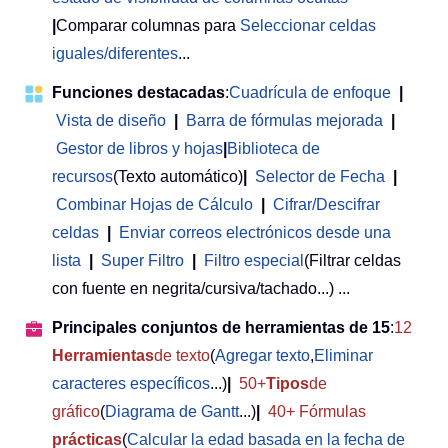
|
Comparar columnas para
Seleccionar celdas
iguales/diferentes
...
Funciones destacadas
:
Cuadrícula de enfoque
|
Vista de diseño
|
Barra de fórmulas mejorada
|
Gestor de libros y hojas
|
Biblioteca de
recursos
(Texto automático)
|
Selector de Fecha
|
Combinar Hojas de Cálculo
|
Cifrar/Descifrar
celdas
|
Enviar correos electrónicos desde una
lista
|
Super Filtro
|
Filtro especial
(Filtrar celdas
con fuente en negrita/cursiva/tachado...) ...
Principales conjuntos de herramientas de 15
:
12
Herramientas
de texto
(
Agregar texto
,
Eliminar
caracteres específicos
...)
|
50+
Tipos
de
gráfico
(
Diagrama de Gantt
...)
|
40+ Fórmulas
prácticas
(
Calcular la edad basada en la fecha de