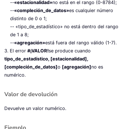
--
«estacionalidad»
no está en el rango (0-8784);
--
«compleción_de_datos»
es cualquier número
distinto de 0 o 1;
-- «tipo_de_estadístico» no está dentro del rango
de 1 a 8;
--
«agregación»
está fuera del rango válido (1-7).
3. El error
#¡VALOR!
se produce cuando
tipo_de_estadístico, [estacionalidad],
[compleción_de_datos]
o
[agregación]
no es
numérico.
Valor de devolución
Devuelve un valor numérico.
Ejemplo