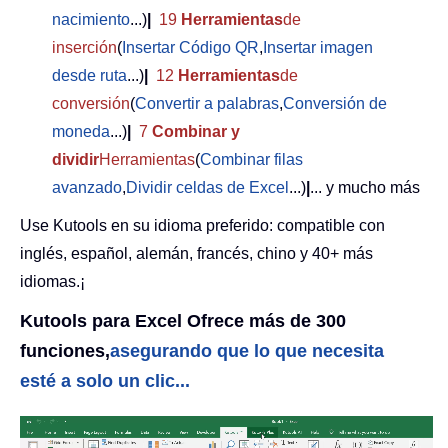
nacimiento
...)
|
19
Herramientas
de
inserción
(
Insertar Código QR
,
Insertar imagen
desde ruta
...)
|
12
Herramientas
de
conversión
(
Convertir a palabras
,
Conversión de
moneda
...)
|
7
Combinar y
dividir
Herramientas
(
Combinar filas
avanzado
,
Dividir celdas de Excel
...)
|
... y mucho más
Use Kutools en su idioma preferido: compatible con
inglés, español, alemán, francés, chino y 40+ más
idiomas.¡
Kutools para Excel Ofrece más de 300
funciones,
asegurando que lo que necesita
esté a solo un clic...