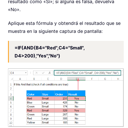
resultado como «Sí»; si alguna es falsa, devuelva
«No».
Aplique esta fórmula y obtendrá el resultado que se
muestra en la siguiente captura de pantalla:
=IF(AND(B4="Red",C4="Small",
D4>200),"Yes","No")