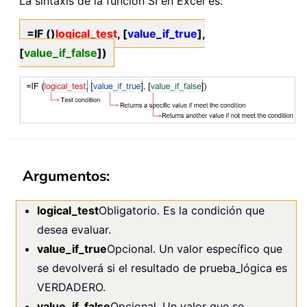
La sintaxis de la función SI en Excel es:
=IF ()
logical_test
, [
value_if_true
],
[
value_if_false
])
Argumentos:
logical_test
Obligatorio. Es la condición que
desea evaluar.
value_if_true
Opcional. Un valor específico que
se devolverá si el resultado de prueba_lógica es
VERDADERO.
value_if_false
Opcional. Un valor que se