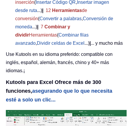
inserción
(
Insertar Código QR
,
Insertar imagen
desde ruta
...)
|
12
Herramientas
de
conversión
(
Convertir a palabras
,
Conversión de
moneda
...)
|
7
Combinar y
dividir
Herramientas
(
Combinar filas
avanzado
,
Dividir celdas de Excel
...)
|
... y mucho más
Use Kutools en su idioma preferido: compatible con
inglés, español, alemán, francés, chino y 40+ más
idiomas.¡
Kutools para Excel Ofrece más de 300
funciones,
asegurando que lo que necesita
esté a solo un clic...