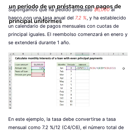
un periodo de un préstamo con pagos de
Supongamos que ha pedido prestado
$6,000
al
banco con una tasa anual del
7.2 %
, y ha establecido
principal uniformes
un calendario de pagos mensuales con cuotas de
principal iguales. El reembolso comenzará en enero y
se extenderá durante 1 año.
En este ejemplo, la tasa debe convertirse a tasa
mensual como 7.2 %/12 (C4/C6), el número total de