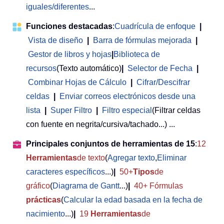
iguales/diferentes
...
Funciones destacadas
:
Cuadrícula de enfoque
|
Vista de diseño
|
Barra de fórmulas mejorada
|
Gestor de libros y hojas
|
Biblioteca de
recursos
(Texto automático)
|
Selector de Fecha
|
Combinar Hojas de Cálculo
|
Cifrar/Descifrar
celdas
|
Enviar correos electrónicos desde una
lista
|
Super Filtro
|
Filtro especial
(Filtrar celdas
con fuente en negrita/cursiva/tachado...) ...
Principales conjuntos de herramientas de 15
:
12
Herramientas
de texto
(
Agregar texto
,
Eliminar
caracteres específicos
...)
|
50+
Tipos
de
gráfico
(
Diagrama de Gantt
...)
|
40+ Fórmulas
prácticas
(
Calcular la edad basada en la fecha de
nacimiento
...)
|
19
Herramientas
de