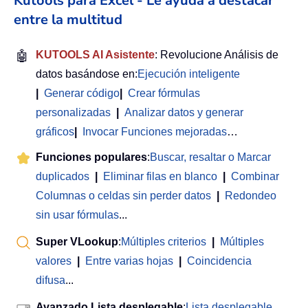
Kutools para Excel - Le ayuda a destacar
entre la multitud
🤖
KUTOOLS AI Asistente
: Revolucione Análisis de
datos basándose en:
Ejecución inteligente
|
Generar código
|
Crear fórmulas
personalizadas
|
Analizar datos y generar
gráficos
|
Invocar Funciones mejoradas
…
Funciones populares
:
Buscar, resaltar o Marcar
duplicados
|
Eliminar filas en blanco
|
Combinar
Columnas o celdas sin perder datos
|
Redondeo
sin usar fórmulas
...
Super VLookup
:
Múltiples criterios
|
Múltiples
valores
|
Entre varias hojas
|
Coincidencia
difusa
...
Avanzado Lista desplegable
:
Lista desplegable