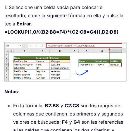
1. Seleccione una celda vacía para colocar el
resultado, copie la siguiente fórmula en ella y pulse la
tecla
Entrar
.
=LOOKUP(1,0/((B2:B8=F4)*(C2:C8=G4)),D2:D8)
Notas
:
En la fórmula,
B2:B8
y
C2:C8
son los rangos de
columnas que contienen los primeros y segundos
valores de búsqueda;
F4
y
G4
son las referencias
a las celdas que contienen los dos criterios; y