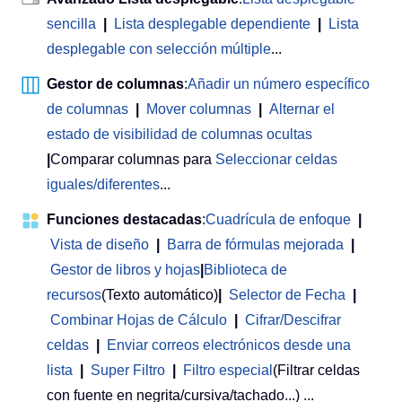
sencilla
|
Lista desplegable dependiente
|
Lista
desplegable con selección múltiple
...
Gestor de columnas
:
Añadir un número específico
de columnas
|
Mover columnas
|
Alternar el
estado de visibilidad de columnas ocultas
|
Comparar columnas para
Seleccionar celdas
iguales/diferentes
...
Funciones destacadas
:
Cuadrícula de enfoque
|
Vista de diseño
|
Barra de fórmulas mejorada
|
Gestor de libros y hojas
|
Biblioteca de
recursos
(Texto automático)
|
Selector de Fecha
|
Combinar Hojas de Cálculo
|
Cifrar/Descifrar
celdas
|
Enviar correos electrónicos desde una
lista
|
Super Filtro
|
Filtro especial
(Filtrar celdas
con fuente en negrita/cursiva/tachado...) ...