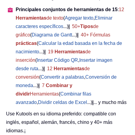
Principales conjuntos de herramientas de 15
:
12
Herramientas
de texto
(
Agregar texto
,
Eliminar
caracteres específicos
...)
|
50+
Tipos
de
gráfico
(
Diagrama de Gantt
...)
|
40+ Fórmulas
prácticas
(
Calcular la edad basada en la fecha de
nacimiento
...)
|
19
Herramientas
de
inserción
(
Insertar Código QR
,
Insertar imagen
desde ruta
...)
|
12
Herramientas
de
conversión
(
Convertir a palabras
,
Conversión de
moneda
...)
|
7
Combinar y
dividir
Herramientas
(
Combinar filas
avanzado
,
Dividir celdas de Excel
...)
|
... y mucho más
Use Kutools en su idioma preferido: compatible con
inglés, español, alemán, francés, chino y 40+ más
idiomas.¡