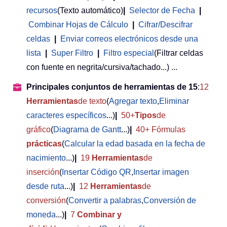
recursos
(Texto automático)
|
Selector de Fecha
|
Combinar Hojas de Cálculo
|
Cifrar/Descifrar
celdas
|
Enviar correos electrónicos desde una
lista
|
Super Filtro
|
Filtro especial
(Filtrar celdas
con fuente en negrita/cursiva/tachado...) ...
Principales conjuntos de herramientas de 15
:
12
Herramientas
de texto
(
Agregar texto
,
Eliminar
caracteres específicos
...)
|
50+
Tipos
de
gráfico
(
Diagrama de Gantt
...)
|
40+ Fórmulas
prácticas
(
Calcular la edad basada en la fecha de
nacimiento
...)
|
19
Herramientas
de
inserción
(
Insertar Código QR
,
Insertar imagen
desde ruta
...)
|
12
Herramientas
de
conversión
(
Convertir a palabras
,
Conversión de
moneda
...)
|
7
Combinar y