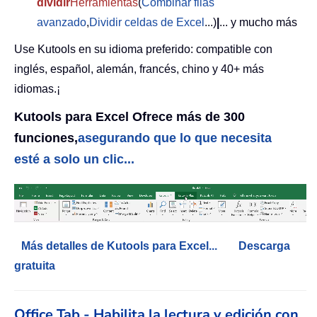
dividir
Herramientas
(
Combinar filas
avanzado
,
Dividir celdas de Excel
...)
|
... y mucho más
Use Kutools en su idioma preferido: compatible con
inglés, español, alemán, francés, chino y 40+ más
idiomas.¡
Kutools para Excel Ofrece más de 300
funciones,
asegurando que lo que necesita
esté a solo un clic...
Más detalles de Kutools para Excel...
Descarga
gratuita
Office Tab - Habilita la lectura y edición con