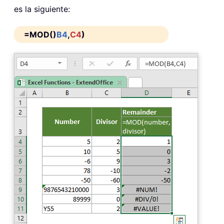
es la siguiente:
=MOD()
B4
,
C4
)