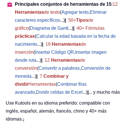
Principales conjuntos de herramientas de 15
:
12
Herramientas
de texto
(
Agregar texto
,
Eliminar
caracteres específicos
...)
|
50+
Tipos
de
gráfico
(
Diagrama de Gantt
...)
|
40+ Fórmulas
prácticas
(
Calcular la edad basada en la fecha de
nacimiento
...)
|
19
Herramientas
de
inserción
(
Insertar Código QR
,
Insertar imagen
desde ruta
...)
|
12
Herramientas
de
conversión
(
Convertir a palabras
,
Conversión de
moneda
...)
|
7
Combinar y
dividir
Herramientas
(
Combinar filas
avanzado
,
Dividir celdas de Excel
...)
|
... y mucho más
Use Kutools en su idioma preferido: compatible con
inglés, español, alemán, francés, chino y 40+ más
idiomas.¡