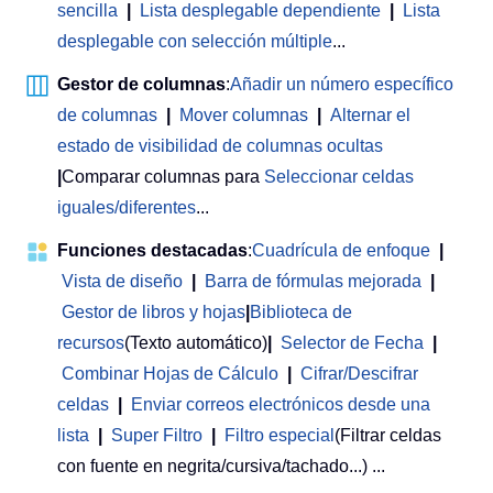
sencilla
|
Lista desplegable dependiente
|
Lista
desplegable con selección múltiple
...
Gestor de columnas
:
Añadir un número específico
de columnas
|
Mover columnas
|
Alternar el
estado de visibilidad de columnas ocultas
|
Comparar columnas para
Seleccionar celdas
iguales/diferentes
...
Funciones destacadas
:
Cuadrícula de enfoque
|
Vista de diseño
|
Barra de fórmulas mejorada
|
Gestor de libros y hojas
|
Biblioteca de
recursos
(Texto automático)
|
Selector de Fecha
|
Combinar Hojas de Cálculo
|
Cifrar/Descifrar
celdas
|
Enviar correos electrónicos desde una
lista
|
Super Filtro
|
Filtro especial
(Filtrar celdas
con fuente en negrita/cursiva/tachado...) ...