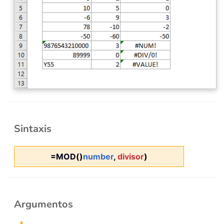
Sintaxis
=MOD()
number
,
divisor
)
Argumentos