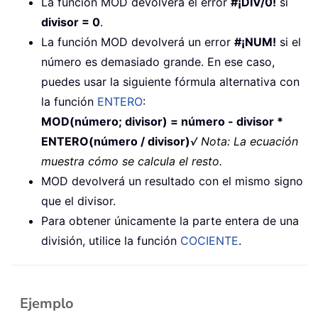
La función MOD devolverá el error
#¡DIV/0!
si
divisor = 0
.
La función MOD devolverá un error
#¡NUM!
si el
número es demasiado grande. En ese caso,
puedes usar la siguiente fórmula alternativa con
la función
ENTERO
:
MOD(número; divisor) = número - divisor *
ENTERO(número / divisor)
√ Nota: La ecuación
muestra cómo se calcula el resto.
MOD devolverá un resultado con el mismo signo
que el divisor.
Para obtener únicamente la parte entera de una
división, utilice la función
COCIENTE
.
Ejemplo