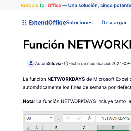
Kutools
for
Office
— Una solución, cinco potente
ExtendOffice
Soluciones
Descargar
Función
NETWORK
Autora
Siluvia
•
Fecha de modificación
2024-09
La función
NETWORKDAYS
de Microsoft Excel c
automáticamente los fines de semana por defecto
Nota
: La función NETWORKDAYS incluye tanto la f