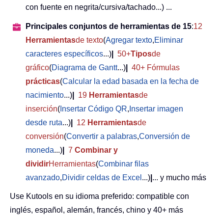
con fuente en negrita/cursiva/tachado...) ...
Principales conjuntos de herramientas de 15
:
12
Herramientas
de texto
(
Agregar texto
,
Eliminar
caracteres específicos
...)
|
50+
Tipos
de
gráfico
(
Diagrama de Gantt
...)
|
40+ Fórmulas
prácticas
(
Calcular la edad basada en la fecha de
nacimiento
...)
|
19
Herramientas
de
inserción
(
Insertar Código QR
,
Insertar imagen
desde ruta
...)
|
12
Herramientas
de
conversión
(
Convertir a palabras
,
Conversión de
moneda
...)
|
7
Combinar y
dividir
Herramientas
(
Combinar filas
avanzado
,
Dividir celdas de Excel
...)
|
... y mucho más
Use Kutools en su idioma preferido: compatible con
inglés, español, alemán, francés, chino y 40+ más