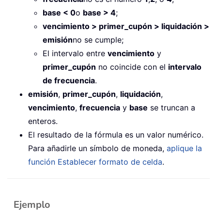
base < 0
o
base > 4
;
vencimiento > primer_cupón > liquidación >
emisión
no se cumple;
El intervalo entre
vencimiento
y
primer_cupón
no coincide con el
intervalo
de frecuencia
.
emisión
,
primer_cupón
,
liquidación
,
vencimiento
,
frecuencia
y
base
se truncan a
enteros.
El resultado de la fórmula es un valor numérico.
Para añadirle un símbolo de moneda,
aplique la
función Establecer formato de celda
.
Ejemplo