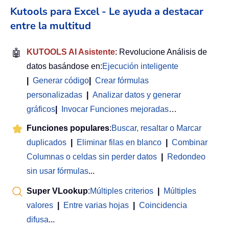
Kutools para Excel - Le ayuda a destacar
entre la multitud
🤖
KUTOOLS AI Asistente
: Revolucione Análisis de
datos basándose en:
Ejecución inteligente
|
Generar código
|
Crear fórmulas
personalizadas
|
Analizar datos y generar
gráficos
|
Invocar Funciones mejoradas
…
Funciones populares
:
Buscar, resaltar o Marcar
duplicados
|
Eliminar filas en blanco
|
Combinar
Columnas o celdas sin perder datos
|
Redondeo
sin usar fórmulas
...
Super VLookup
:
Múltiples criterios
|
Múltiples
valores
|
Entre varias hojas
|
Coincidencia
difusa
...