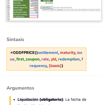
Sintaxis
=ODDFPRICE()
settlement
,
maturity
,
iss
ue
,
first_coupon
,
rate
,
yld
,
redemption
,
f
requency
,
[basis]
)
Argumentos
Liquidación
(obligatorio)
:
La fecha de