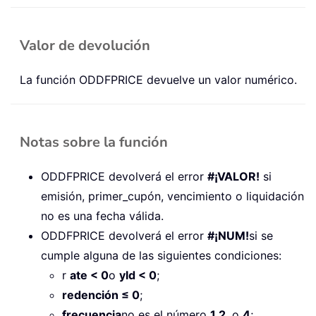
Valor de devolución
La función ODDFPRICE devuelve un valor numérico.
Notas sobre la función
ODDFPRICE devolverá el error
#¡VALOR!
si
emisión, primer_cupón, vencimiento o liquidación
no es una fecha válida.
ODDFPRICE devolverá el error
#¡NUM!
si se
cumple alguna de las siguientes condiciones:
r
ate < 0
o
yld < 0
;
redención ≤ 0
;
frecuencia
no es el número
1
,
2
, o
4
;