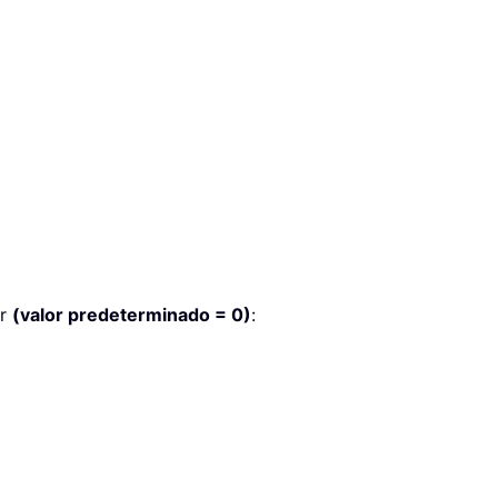
or
(valor predeterminado = 0)
: