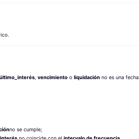
ico.
último_interés
,
vencimiento
o
liquidación
no es una fecha 
ción
no se cumple;
 interés
no coincide con el
intervalo de frecuencia
.