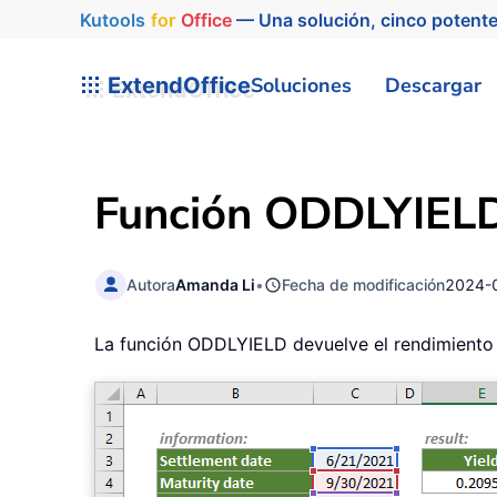
Kutools
for
Office
— Una solución, cinco potente
ExtendOffice
Soluciones
Descargar
Función ODDLYIELD
Autora
Amanda Li
•
Fecha de modificación
2024-
La función ODDLYIELD devuelve el rendimiento d