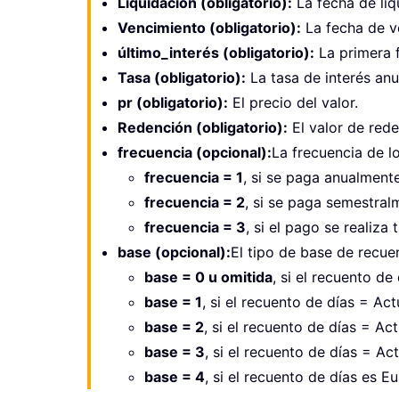
Liquidación (obligatorio):
La fecha de liqu
Vencimiento (obligatorio):
La fecha de ve
último_interés (obligatorio):
La primera f
Tasa (obligatorio):
La tasa de interés anua
pr (obligatorio):
El precio del valor.
Redención (obligatorio):
El valor de red
frecuencia (opcional):
La frecuencia de l
frecuencia = 1
, si se paga anualmente
frecuencia = 2
, si se paga semestral
frecuencia = 3
, si el pago se realiza
base (opcional):
El tipo de base de recuen
base = 0 u omitida
, si el recuento d
base = 1
, si el recuento de días = Act
base = 2
, si el recuento de días = Ac
base = 3
, si el recuento de días = Ac
base = 4
, si el recuento de días es 