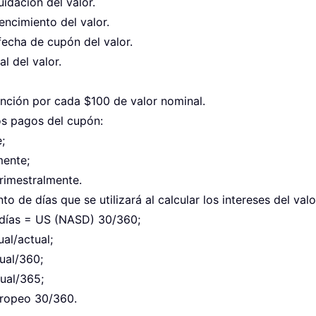
idación del valor.
ncimiento del valor.
echa de cupón del valor.
l del valor.
ención por cada $100 de valor nominal.
os pagos del cupón:
;
mente;
 trimestralmente.
to de días que se utilizará al calcular los intereses del val
e días = US (NASD) 30/360;
ual/actual;
tual/360;
tual/365;
Europeo 30/360.