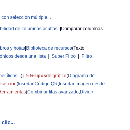
 con selección múltiple
...
sibilidad de columnas ocultas
|
Comparar columnas
ibros y hojas
|
Biblioteca de recursos
(Texto
rónicos desde una lista
|
Super Filtro
|
Filtro
pecíficos
...)
|
50+
Tipos
de gráfico
(
Diagrama de
nserción
(
Insertar Código QR
,
Insertar imagen desde
Herramientas
(
Combinar filas avanzado
,
Dividir
clic...