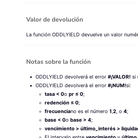
Valor de devolución
La función ODDLYIELD devuelve un valor numér
Notas sobre la función
ODDLYIELD devolverá el error
#¡VALOR!
si
ODDLYIELD devolverá el error
#¡NUM!
si:
tasa < 0
o
pr ≤ 0
;
redención ≤ 0
;
frecuencia
no es el número
1
,
2
, o
4
;
base < 0
o
base > 4
;
vencimiento > último_interés > liquida
El intervalo entre
vencimiento
y
último