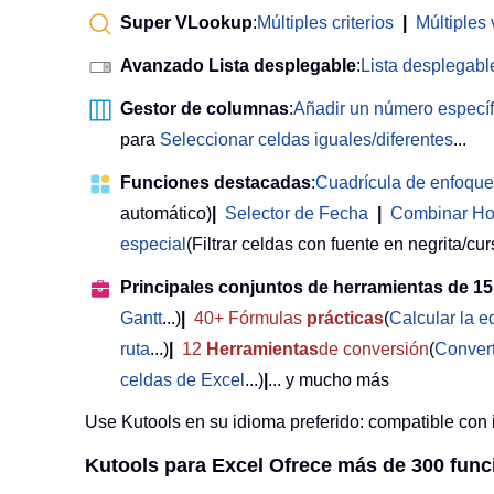
Super VLookup
:
Múltiples criterios
|
Múltiples 
Avanzado Lista desplegable
:
Lista desplegable
Gestor de columnas
:
Añadir un número especí
para
Seleccionar celdas iguales/diferentes
...
Funciones destacadas
:
Cuadrícula de enfoque
automático)
|
Selector de Fecha
|
Combinar Ho
especial
(Filtrar celdas con fuente en negrita/curs
Principales conjuntos de herramientas de 15
Gantt
...)
|
40+ Fórmulas
prácticas
(
Calcular la 
ruta
...)
|
12
Herramientas
de conversión
(
Convert
celdas de Excel
...)
|
... y mucho más
Use Kutools en su idioma preferido: compatible con 
Kutools para Excel Ofrece más de 300 func