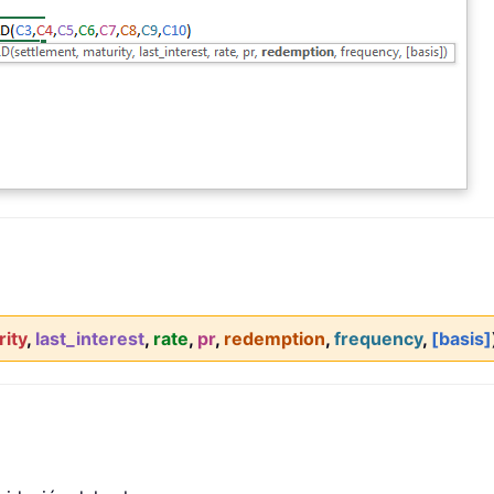
ity
,
last_interest
,
rate
,
pr
,
redemption
,
frequency
,
[basis]