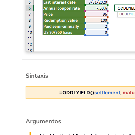
Sintaxis
=ODDLYIELD()
settlement
,
matur
Argumentos