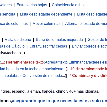
valores
|
Entre varias hojas
|
Coincidencia difusa
...
 sencilla
|
Lista desplegable dependiente
|
Lista desplegable
fico de columnas
|
Mover columnas
|
Alternar el estado de vi
|
Vista de diseño
|
Barra de fórmulas mejorada
|
Gestor de l
jas de Cálculo
|
Cifrar/Descifrar celdas
|
Enviar correos elect
iva/tachado...) ...
:
12
Herramientas
de texto
(
Agregar texto
,
Eliminar caracteres es
edad basada en la fecha de nacimiento
...)
|
19
Herramientas
de i
ir a palabras
,
Conversión de moneda
...)
|
7
Combinar y dividir
inglés, español, alemán, francés, chino y 40+ más idiomas.¡
iones,
asegurando que lo que necesita esté a solo un 