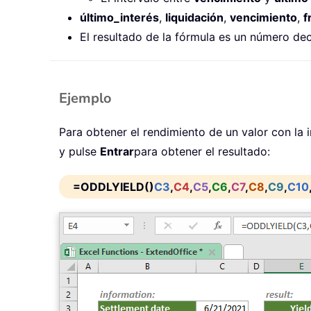
último_interés
,
liquidación
,
vencimiento
,
f
El resultado de la fórmula es un número dec
Ejemplo
Para obtener el rendimiento de un valor con la 
y pulse
Entrar
para obtener el resultado:
=ODDLYIELD()
C3
,
C4
,
C5
,
C6
,
C7
,
C8
,
C9
,
C10