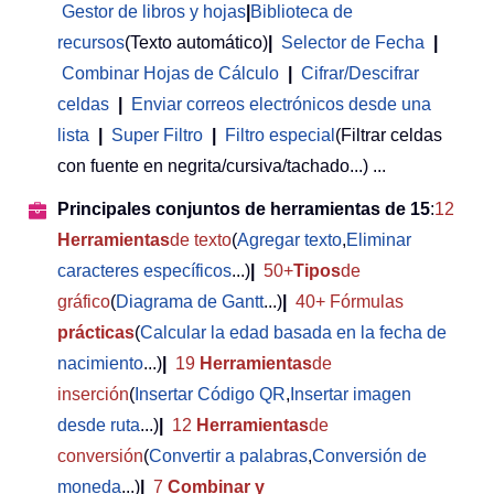
Gestor de libros y hojas
|
Biblioteca de
recursos
(Texto automático)
|
Selector de Fecha
|
Combinar Hojas de Cálculo
|
Cifrar/Descifrar
celdas
|
Enviar correos electrónicos desde una
lista
|
Super Filtro
|
Filtro especial
(Filtrar celdas
con fuente en negrita/cursiva/tachado...) ...
Principales conjuntos de herramientas de 15
:
12
Herramientas
de texto
(
Agregar texto
,
Eliminar
caracteres específicos
...)
|
50+
Tipos
de
gráfico
(
Diagrama de Gantt
...)
|
40+ Fórmulas
prácticas
(
Calcular la edad basada en la fecha de
nacimiento
...)
|
19
Herramientas
de
inserción
(
Insertar Código QR
,
Insertar imagen
desde ruta
...)
|
12
Herramientas
de
conversión
(
Convertir a palabras
,
Conversión de
moneda
...)
|
7
Combinar y