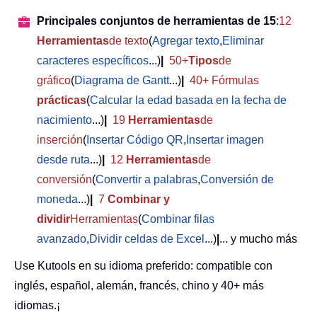
Principales conjuntos de herramientas de 15
:
12
Herramientas
de texto
(
Agregar texto
,
Eliminar
caracteres específicos
...)
|
50+
Tipos
de
gráfico
(
Diagrama de Gantt
...)
|
40+ Fórmulas
prácticas
(
Calcular la edad basada en la fecha de
nacimiento
...)
|
19
Herramientas
de
inserción
(
Insertar Código QR
,
Insertar imagen
desde ruta
...)
|
12
Herramientas
de
conversión
(
Convertir a palabras
,
Conversión de
moneda
...)
|
7
Combinar y
dividir
Herramientas
(
Combinar filas
avanzado
,
Dividir celdas de Excel
...)
|
... y mucho más
Use Kutools en su idioma preferido: compatible con
inglés, español, alemán, francés, chino y 40+ más
idiomas.¡