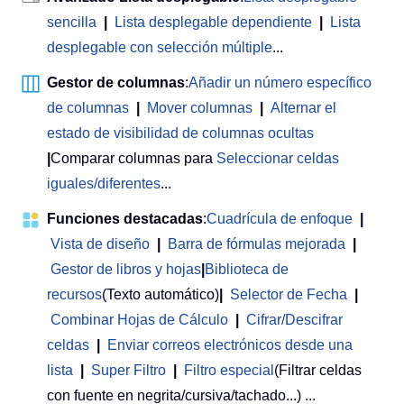
sencilla
|
Lista desplegable dependiente
|
Lista
desplegable con selección múltiple
...
Gestor de columnas
:
Añadir un número específico
de columnas
|
Mover columnas
|
Alternar el
estado de visibilidad de columnas ocultas
|
Comparar columnas para
Seleccionar celdas
iguales/diferentes
...
Funciones destacadas
:
Cuadrícula de enfoque
|
Vista de diseño
|
Barra de fórmulas mejorada
|
Gestor de libros y hojas
|
Biblioteca de
recursos
(Texto automático)
|
Selector de Fecha
|
Combinar Hojas de Cálculo
|
Cifrar/Descifrar
celdas
|
Enviar correos electrónicos desde una
lista
|
Super Filtro
|
Filtro especial
(Filtrar celdas
con fuente en negrita/cursiva/tachado...) ...