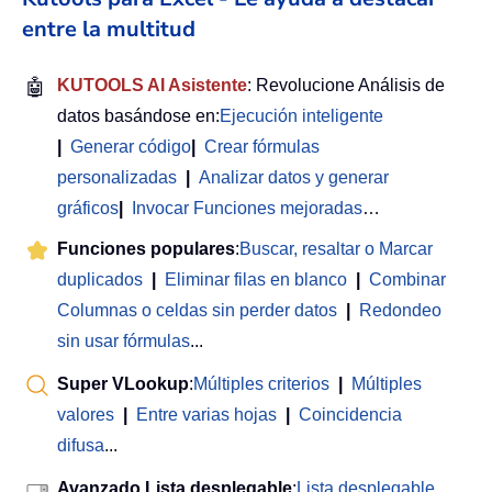
entre la multitud
🤖
KUTOOLS AI Asistente
: Revolucione Análisis de
datos basándose en:
Ejecución inteligente
|
Generar código
|
Crear fórmulas
personalizadas
|
Analizar datos y generar
gráficos
|
Invocar Funciones mejoradas
…
Funciones populares
:
Buscar, resaltar o Marcar
duplicados
|
Eliminar filas en blanco
|
Combinar
Columnas o celdas sin perder datos
|
Redondeo
sin usar fórmulas
...
Super VLookup
:
Múltiples criterios
|
Múltiples
valores
|
Entre varias hojas
|
Coincidencia
difusa
...
Avanzado Lista desplegable
:
Lista desplegable