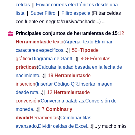
celdas
|
Enviar correos electrónicos desde una
lista
|
Super Filtro
|
Filtro especial
(Filtrar celdas
con fuente en negrita/cursiva/tachado...) ...
Principales conjuntos de herramientas de 15
:
12
Herramientas
de texto
(
Agregar texto
,
Eliminar
caracteres específicos
...)
|
50+
Tipos
de
gráfico
(
Diagrama de Gantt
...)
|
40+ Fórmulas
prácticas
(
Calcular la edad basada en la fecha de
nacimiento
...)
|
19
Herramientas
de
inserción
(
Insertar Código QR
,
Insertar imagen
desde ruta
...)
|
12
Herramientas
de
conversión
(
Convertir a palabras
,
Conversión de
moneda
...)
|
7
Combinar y
dividir
Herramientas
(
Combinar filas
avanzado
,
Dividir celdas de Excel
...)
|
... y mucho más