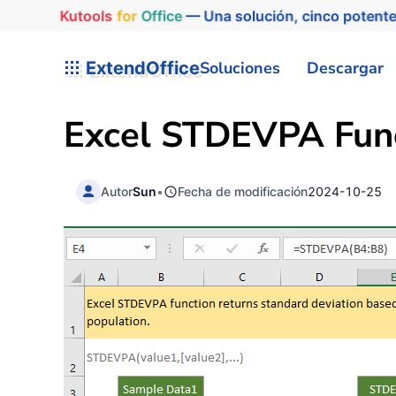
Kutools
for
Office
— Una solución, cinco potente
ExtendOffice
Soluciones
Descargar
Excel STDEVPA Fun
Autor
Sun
•
Fecha de modificación
2024-10-25