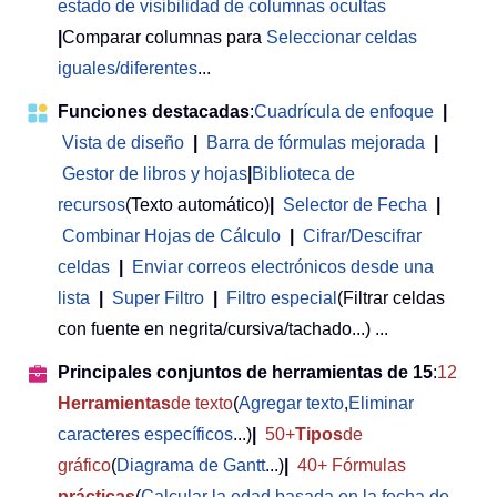
estado de visibilidad de columnas ocultas
|
Comparar columnas para
Seleccionar celdas
iguales/diferentes
...
Funciones destacadas
:
Cuadrícula de enfoque
|
Vista de diseño
|
Barra de fórmulas mejorada
|
Gestor de libros y hojas
|
Biblioteca de
recursos
(Texto automático)
|
Selector de Fecha
|
Combinar Hojas de Cálculo
|
Cifrar/Descifrar
celdas
|
Enviar correos electrónicos desde una
lista
|
Super Filtro
|
Filtro especial
(Filtrar celdas
con fuente en negrita/cursiva/tachado...) ...
Principales conjuntos de herramientas de 15
:
12
Herramientas
de texto
(
Agregar texto
,
Eliminar
caracteres específicos
...)
|
50+
Tipos
de
gráfico
(
Diagrama de Gantt
...)
|
40+ Fórmulas
prácticas
(
Calcular la edad basada en la fecha de