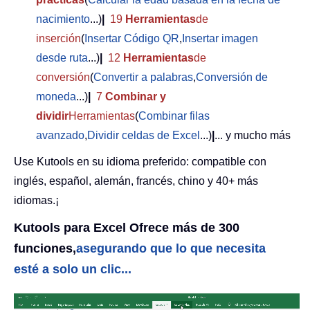
nacimiento
...)
|
19
Herramientas
de
inserción
(
Insertar Código QR
,
Insertar imagen
desde ruta
...)
|
12
Herramientas
de
conversión
(
Convertir a palabras
,
Conversión de
moneda
...)
|
7
Combinar y
dividir
Herramientas
(
Combinar filas
avanzado
,
Dividir celdas de Excel
...)
|
... y mucho más
Use Kutools en su idioma preferido: compatible con
inglés, español, alemán, francés, chino y 40+ más
idiomas.¡
Kutools para Excel Ofrece más de 300
funciones,
asegurando que lo que necesita
esté a solo un clic...