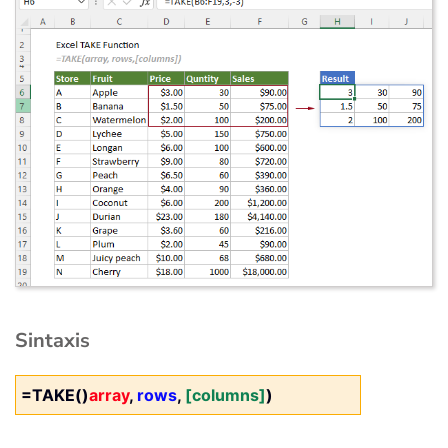
Sintaxis
=TAKE()
array
,
rows
,
[columns]
)