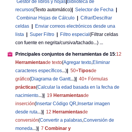
Gestor de libros y hojas
|
Biblioteca de
recursos
(Texto automático)
|
Selector de Fecha
|
Combinar Hojas de Cálculo
|
Cifrar/Descifrar
celdas
|
Enviar correos electrónicos desde una
lista
|
Super Filtro
|
Filtro especial
(Filtrar celdas
con fuente en negrita/cursiva/tachado...) ...
Principales conjuntos de herramientas de 15
:
12
Herramientas
de texto
(
Agregar texto
,
Eliminar
caracteres específicos
...)
|
50+
Tipos
de
gráfico
(
Diagrama de Gantt
...)
|
40+ Fórmulas
prácticas
(
Calcular la edad basada en la fecha de
nacimiento
...)
|
19
Herramientas
de
inserción
(
Insertar Código QR
,
Insertar imagen
desde ruta
...)
|
12
Herramientas
de
conversión
(
Convertir a palabras
,
Conversión de
moneda
...)
|
7
Combinar y