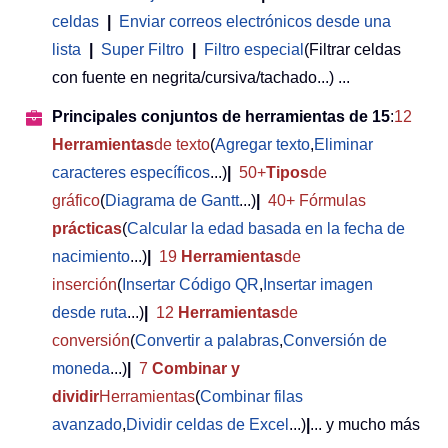
celdas
|
Enviar correos electrónicos desde una
lista
|
Super Filtro
|
Filtro especial
(Filtrar celdas
con fuente en negrita/cursiva/tachado...) ...
Principales conjuntos de herramientas de 15
:
12
Herramientas
de texto
(
Agregar texto
,
Eliminar
caracteres específicos
...)
|
50+
Tipos
de
gráfico
(
Diagrama de Gantt
...)
|
40+ Fórmulas
prácticas
(
Calcular la edad basada en la fecha de
nacimiento
...)
|
19
Herramientas
de
inserción
(
Insertar Código QR
,
Insertar imagen
desde ruta
...)
|
12
Herramientas
de
conversión
(
Convertir a palabras
,
Conversión de
moneda
...)
|
7
Combinar y
dividir
Herramientas
(
Combinar filas
avanzado
,
Dividir celdas de Excel
...)
|
... y mucho más