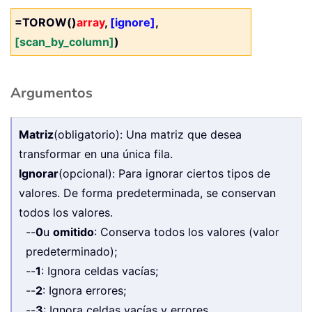
=TOROW()
array
,
[ignore]
,
[scan_by_column]
)
Argumentos
Matriz
(obligatorio): Una matriz que desea
transformar en una única fila.
Ignorar
(opcional): Para ignorar ciertos tipos de
valores. De forma predeterminada, se conservan
todos los valores.
--
0
u
omitido
: Conserva todos los valores (valor
predeterminado);
--
1
: Ignora celdas vacías;
--
2
: Ignora errores;
--
3
: Ignora celdas vacías y errores.