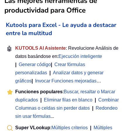
Las mejores herramientas de
productividad para Office
Kutools para Excel - Le ayuda a destacar
entre la multitud
🤖
KUTOOLS AI Asistente
: Revolucione Análisis de
datos basándose en:
Ejecución inteligente
|
Generar código
|
Crear fórmulas
personalizadas
|
Analizar datos y generar
gráficos
|
Invocar Funciones mejoradas
…
Funciones populares
:
Buscar, resaltar o Marcar
duplicados
|
Eliminar filas en blanco
|
Combinar
Columnas o celdas sin perder datos
|
Redondeo
sin usar fórmulas
...
Super VLookup
:
Múltiples criterios
|
Múltiples