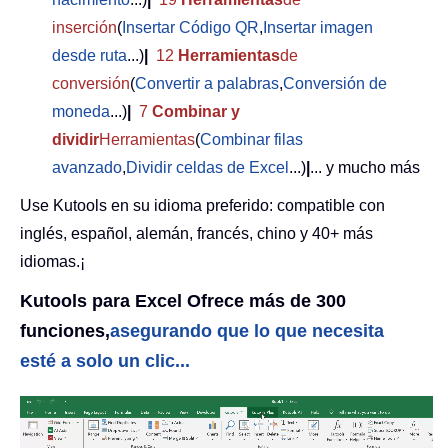
inserción
(
Insertar Código QR
,
Insertar imagen
desde ruta
...)
|
12
Herramientas
de
conversión
(
Convertir a palabras
,
Conversión de
moneda
...)
|
7
Combinar y
dividir
Herramientas
(
Combinar filas
avanzado
,
Dividir celdas de Excel
...)
|
... y mucho más
Use Kutools en su idioma preferido: compatible con
inglés, español, alemán, francés, chino y 40+ más
idiomas.¡
Kutools para Excel Ofrece más de 300
funciones,
asegurando que lo que necesita
esté a solo un clic...