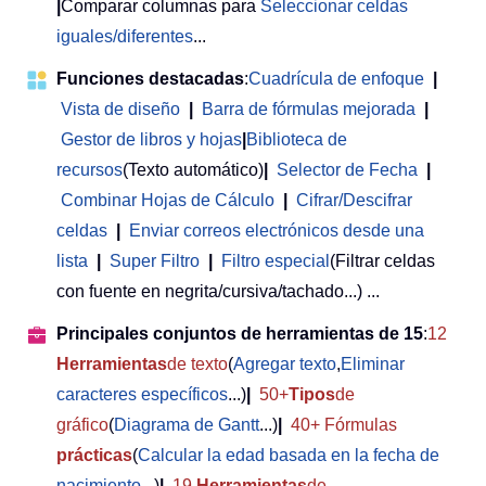
|
Comparar columnas para
Seleccionar celdas
iguales/diferentes
...
Funciones destacadas
:
Cuadrícula de enfoque
|
Vista de diseño
|
Barra de fórmulas mejorada
|
Gestor de libros y hojas
|
Biblioteca de
recursos
(Texto automático)
|
Selector de Fecha
|
Combinar Hojas de Cálculo
|
Cifrar/Descifrar
celdas
|
Enviar correos electrónicos desde una
lista
|
Super Filtro
|
Filtro especial
(Filtrar celdas
con fuente en negrita/cursiva/tachado...) ...
Principales conjuntos de herramientas de 15
:
12
Herramientas
de texto
(
Agregar texto
,
Eliminar
caracteres específicos
...)
|
50+
Tipos
de
gráfico
(
Diagrama de Gantt
...)
|
40+ Fórmulas
prácticas
(
Calcular la edad basada en la fecha de
nacimiento
...)
|
19
Herramientas
de