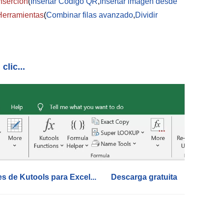
nserción
(
Insertar Código QR
,
Insertar imagen desde
Herramientas
(
Combinar filas avanzado
,
Dividir
clic...
es de Kutools para Excel...
Descarga gratuita