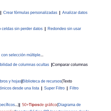
o
|
Crear fórmulas personalizadas
|
Analizar datos
celdas sin perder datos
|
Redondeo sin usar
 con selección múltiple
...
sibilidad de columnas ocultas
|
Comparar columnas
ibros y hojas
|
Biblioteca de recursos
(Texto
rónicos desde una lista
|
Super Filtro
|
Filtro
pecíficos
...)
|
50+
Tipos
de gráfico
(
Diagrama de