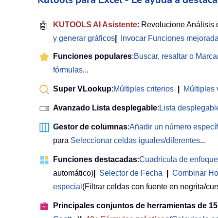
🤖
KUTOOLS AI Asistente
: Revolucione Análisis
y generar gráficos
|
Invocar Funciones mejorad
Funciones populares
:
Buscar, resaltar o Marca
fórmulas
...
Super VLookup
:
Múltiples criterios
|
Múltiples 
Avanzado Lista desplegable
:
Lista desplegable
Gestor de columnas
:
Añadir un número especí
para
Seleccionar celdas iguales/diferentes
...
Funciones destacadas
:
Cuadrícula de enfoque
automático)
|
Selector de Fecha
|
Combinar Ho
especial
(Filtrar celdas con fuente en negrita/curs
Principales conjuntos de herramientas de 15