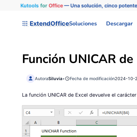
Kutools
for
Office
— Una solución, cinco potente
ExtendOffice
Soluciones
Descargar
Función UNICAR de 
Autora
Siluvia
•
Fecha de modificación
2024-10-
La función UNICAR de Excel devuelve el carácter