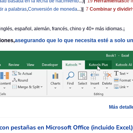
edad basada en la fecha de nacimiento
...)
|
19
Herramientas
de i
ir a palabras
,
Conversión de moneda
...)
|
7
Combinar y dividir
inglés, español, alemán, francés, chino y 40+ más idiomas.¡
iones,
asegurando que lo que necesita esté a solo un 
Más detall
n con pestañas en Microsoft Office (incluido Excel)