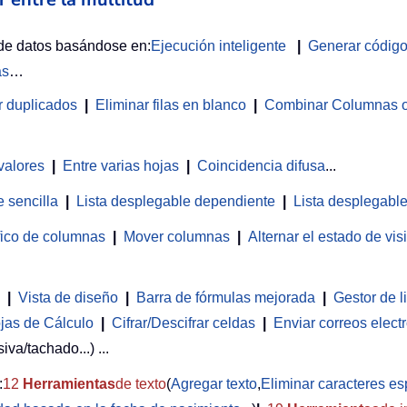
 de datos basándose en:
Ejecución inteligente
|
Generar códig
as
…
r duplicados
|
Eliminar filas en blanco
|
Combinar Columnas o 
valores
|
Entre varias hojas
|
Coincidencia difusa
...
 sencilla
|
Lista desplegable dependiente
|
Lista desplegable
fico de columnas
|
Mover columnas
|
Alternar el estado de vi
|
Vista de diseño
|
Barra de fórmulas mejorada
|
Gestor de l
jas de Cálculo
|
Cifrar/Descifrar celdas
|
Enviar correos elect
iva/tachado...) ...
:
12
Herramientas
de texto
(
Agregar texto
,
Eliminar caracteres es