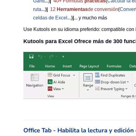
Gantt
...)
|
40+ Fórmulas
prácticas
(
Calcular la 
ruta
...)
|
12
Herramientas
de conversión
(
Convert
celdas de Excel
...)
|
... y mucho más
Use Kutools en su idioma preferido: compatible con 
Kutools para Excel Ofrece más de 300 func
Office Tab - Habilita la lectura y edició