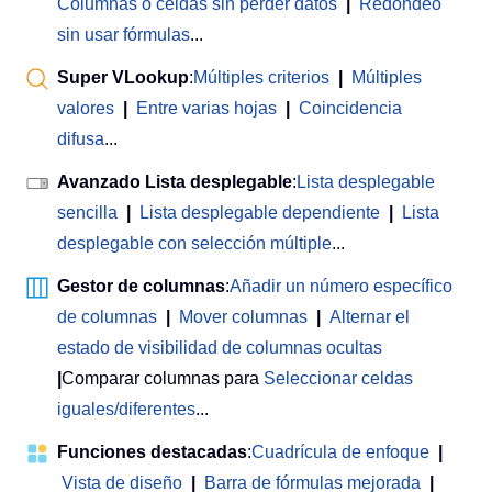
Columnas o celdas sin perder datos
|
Redondeo
sin usar fórmulas
...
Super VLookup
:
Múltiples criterios
|
Múltiples
valores
|
Entre varias hojas
|
Coincidencia
difusa
...
Avanzado Lista desplegable
:
Lista desplegable
sencilla
|
Lista desplegable dependiente
|
Lista
desplegable con selección múltiple
...
Gestor de columnas
:
Añadir un número específico
de columnas
|
Mover columnas
|
Alternar el
estado de visibilidad de columnas ocultas
|
Comparar columnas para
Seleccionar celdas
iguales/diferentes
...
Funciones destacadas
:
Cuadrícula de enfoque
|
Vista de diseño
|
Barra de fórmulas mejorada
|