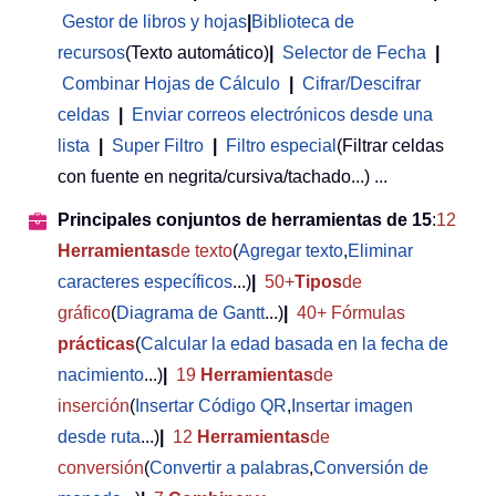
Gestor de libros y hojas
|
Biblioteca de
recursos
(Texto automático)
|
Selector de Fecha
|
Combinar Hojas de Cálculo
|
Cifrar/Descifrar
celdas
|
Enviar correos electrónicos desde una
lista
|
Super Filtro
|
Filtro especial
(Filtrar celdas
con fuente en negrita/cursiva/tachado...) ...
Principales conjuntos de herramientas de 15
:
12
Herramientas
de texto
(
Agregar texto
,
Eliminar
caracteres específicos
...)
|
50+
Tipos
de
gráfico
(
Diagrama de Gantt
...)
|
40+ Fórmulas
prácticas
(
Calcular la edad basada en la fecha de
nacimiento
...)
|
19
Herramientas
de
inserción
(
Insertar Código QR
,
Insertar imagen
desde ruta
...)
|
12
Herramientas
de
conversión
(
Convertir a palabras
,
Conversión de