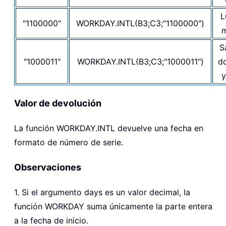
L
"1100000"
WORKDAY.INTL(B3;C3;"1100000")
m
S
"1000011"
WORKDAY.INTL(B3;C3;"1000011")
d
y
Valor de devolución
La función WORKDAY.INTL devuelve una fecha en
formato de número de serie.
Observaciones
1. Si el argumento days es un valor decimal, la
función WORKDAY suma únicamente la parte entera
a la fecha de inicio.