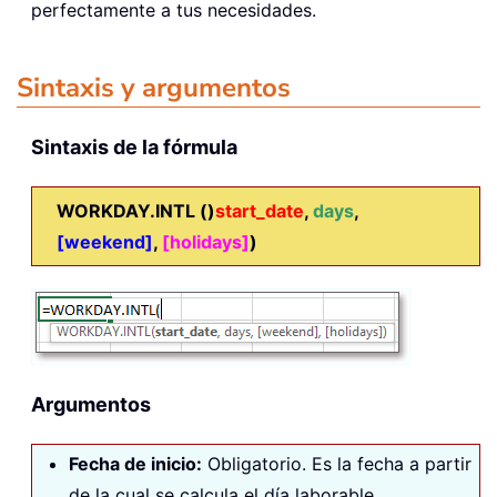
perfectamente a tus necesidades.
Sintaxis y argumentos
Sintaxis de la fórmula
WORKDAY.INTL ()
start_date
,
days
,
[weekend]
,
[holidays]
)
Argumentos
Fecha de inicio
:
Obligatorio. Es la fecha a partir
de la cual se calcula el día laborable.