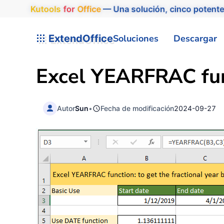
Kutools
for
Office
— Una solución, cinco potente
ExtendOffice
Soluciones
Descargar
Excel
YEARFRAC fun
Autor
Sun
•
Fecha de modificación
2024-09-27