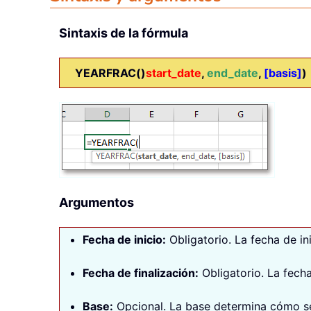
Sintaxis de la fórmula
YEARFRAC()
start_date
,
end_date
,
[basis]
)
Argumentos
Fecha de inicio
:
Obligatorio. La fecha de ini
Fecha de finalización
:
Obligatorio. La fecha
Base
:
Opcional. La base determina cómo se 