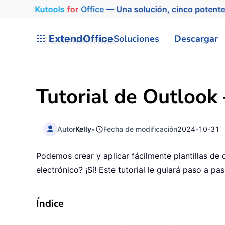
Kutools
for
Office
— Una solución, cinco potente
ExtendOffice
Soluciones
Descargar
Tutorial de Outlook 
Autor
Kelly
•
Fecha de modificación
2024-10-31
Podemos crear y aplicar fácilmente plantillas d
electrónico? ¡Sí! Este tutorial le guiará paso a pa
Índice