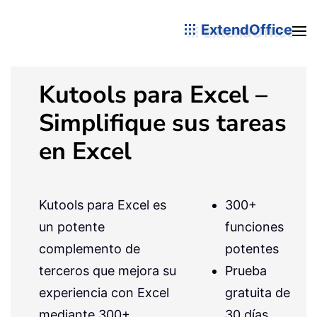
ExtendOffice
Kutools para Excel –
Simplifique sus tareas
en Excel
Kutools para Excel es
300+
un potente
funciones
complemento de
potentes
terceros que mejora su
Prueba
experiencia con Excel
gratuita de
mediante 300+
30 días