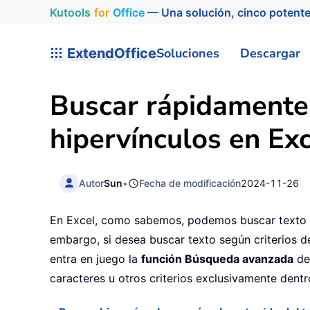
Kutools
for
Office
— Una solución, cinco potente
ExtendOffice
Soluciones
Descargar
Buscar rápidamente 
hipervínculos en Ex
Autor
Sun
•
Fecha de modificación
2024-11-26
En Excel, como sabemos, podemos buscar texto es
embargo, si desea buscar texto según criterios de
entra en juego la
función Búsqueda avanzada
d
caracteres u otros criterios exclusivamente dentr