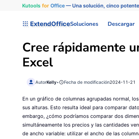
Kutools
for
Office
— Una solución, cinco potente
ExtendOffice
Soluciones
Descargar
Cree rápidamente un
Excel
Autor
Kelly
•
Fecha de modificación
2024-11-21
En un gráfico de columnas agrupadas normal, los
sus alturas. Esto resulta ideal para comparar dat
embargo, ¿cómo podríamos comparar dos dimensio
simultáneamente los precios y las cantidades ve
de ancho variable: utilizar el ancho de las colum