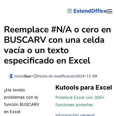
ExtendOffice
Reemplace #N/A o cero en
BUSCARV con una celda
vacía o un texto
especificado en Excel
Autor
Sun
•
Fecha de modificación
2024-12-09
Kutools para Excel
¿Ha tenido
problemas con la
Potencia Excel con 300+
función BUSCARV
funciones potentes
en Excel
Información general