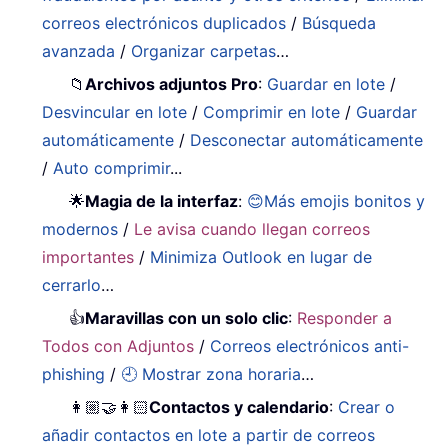
correos electrónicos duplicados
/
Búsqueda
avanzada
/
Organizar carpetas
…
📁
Archivos adjuntos Pro
:
Guardar en lote
/
Desvincular en lote
/
Comprimir en lote
/
Guardar
automáticamente
/
Desconectar automáticamente
/
Auto comprimir
...
🌟
Magia de la interfaz
:
😊Más emojis bonitos y
modernos
/
Le avisa cuando llegan correos
importantes
/
Minimiza Outlook en lugar de
cerrarlo
…
👍
Maravillas con un solo clic
:
Responder a
Todos con Adjuntos
/
Correos electrónicos anti-
phishing
/
🕘 Mostrar zona horaria
…
👩🏼‍🤝‍👩🏻
Contactos y calendario
:
Crear o
añadir contactos en lote a partir de correos