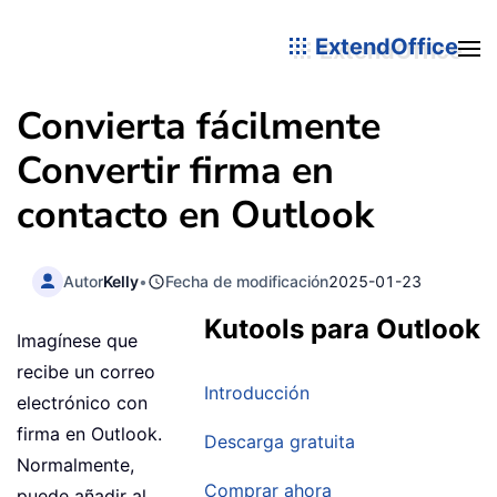
ExtendOffice
Convierta fácilmente
Convertir firma en
contacto en Outlook
Autor
Kelly
•
Fecha de modificación
2025-01-23
Kutools para Outlook
Imagínese que
recibe un correo
Introducción
electrónico con
firma en Outlook.
Descarga gratuita
Normalmente,
Comprar ahora
puede añadir al