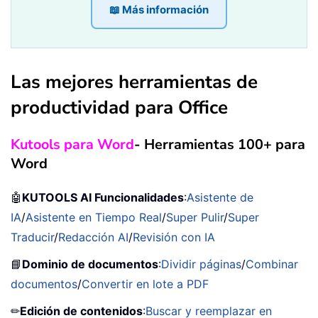
📖 Más información
Las mejores herramientas de
productividad para Office
Kutools para Word
- Herramientas 100+ para
Word
🤖
KUTOOLS AI Funcionalidades
:
Asistente de
IA
/
Asistente en Tiempo Real
/
Super Pulir
/
Super
Traducir
/
Redacción AI
/
Revisión con IA
📘
Dominio de documentos
:
Dividir páginas
/
Combinar
documentos
/
Convertir en lote a PDF
✏
Edición de contenidos
:
Buscar y reemplazar en