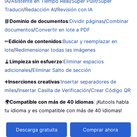
IA
/
Asistente en Tiempo Real
/
Super Pulir
/
Super
Traducir
/
Redacción AI
/
Revisión con IA
📘
Dominio de documentos
:
Dividir páginas
/
Combinar
documentos
/
Convertir en lote a PDF
✏
Edición de contenidos
:
Buscar y reemplazar en
lote
/
Redimensionar todas las imágenes
🧹
Limpieza sin esfuerzo
:
Eliminar espacios
adicionales
/
Eliminar Salto de sección
➕
Inserciones creativas
:
Insertar separadores de
miles
/
Insertar Casilla de Verificación
/
Crear Código QR
🌍
Compatible con más de 40 idiomas
: ¡Kutools habla
tu idioma y es compatible con más de 40 idiomas!
Descarga gratuita
Comprar ahora