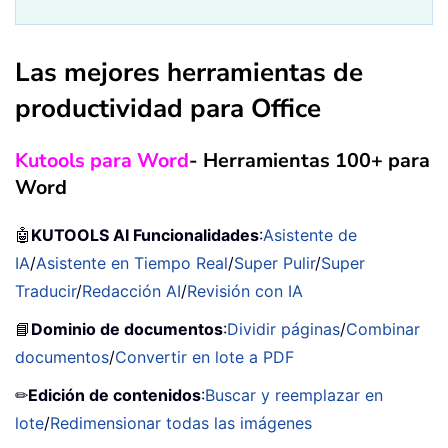
Las mejores herramientas de
productividad para Office
Kutools para Word
- Herramientas 100+ para
Word
🤖
KUTOOLS AI Funcionalidades
:
Asistente de
IA
/
Asistente en Tiempo Real
/
Super Pulir
/
Super
Traducir
/
Redacción AI
/
Revisión con IA
📘
Dominio de documentos
:
Dividir páginas
/
Combinar
documentos
/
Convertir en lote a PDF
✏
Edición de contenidos
:
Buscar y reemplazar en
lote
/
Redimensionar todas las imágenes