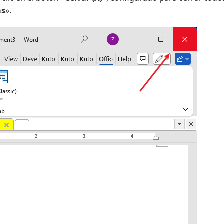
as
».