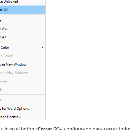
 clic en el botón «
Cerrar (X)
», configurado para cerrar todo