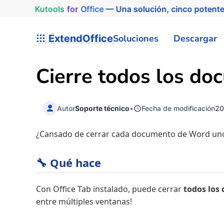
Kutools
for
Office
— Una solución, cinco potente
ExtendOffice
Soluciones
Descargar
Cierre todos los doc
Autor
Soporte técnico
•
Fecha de modificación
20
¿Cansado de cerrar cada documento de Word un
🔧 Qué hace
Con Office Tab instalado, puede cerrar
todos los
entre múltiples ventanas!