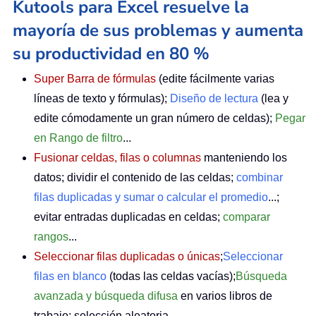
Kutools para Excel resuelve la
mayoría de sus problemas y aumenta
su productividad en 80 %
Super Barra de fórmulas
(edite fácilmente varias
líneas de texto y fórmulas);
Diseño de lectura
(lea y
edite cómodamente un gran número de celdas);
Pegar
en Rango de filtro
...
Fusionar celdas, filas o columnas
manteniendo los
datos; dividir el contenido de las celdas;
combinar
filas duplicadas y sumar o calcular el promedio
...;
evitar entradas duplicadas en celdas;
comparar
rangos
...
Seleccionar filas duplicadas o únicas
;
Seleccionar
filas en blanco
(todas las celdas vacías);
Búsqueda
avanzada y búsqueda difusa
en varios libros de
trabajo; selección aleatoria…