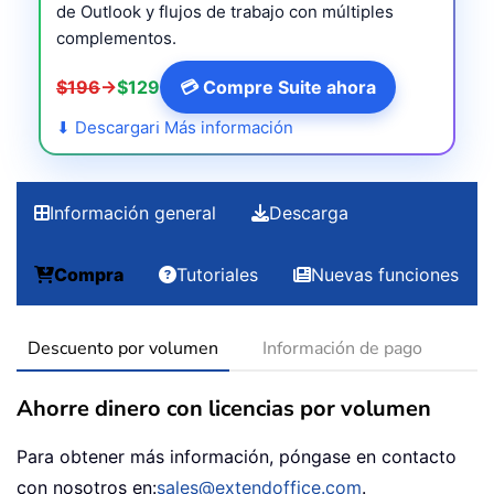
de Outlook y flujos de trabajo con múltiples
complementos.
$196
→
$129
💳 Compre Suite ahora
⬇ Descargar
ℹ Más información
Información general
Descarga
Compra
Tutoriales
Nuevas funciones
Descuento por volumen
Información de pago
Ahorre dinero con licencias por volumen
Para obtener más información, póngase en contacto
con nosotros en:
sales@extendoffice.com
.