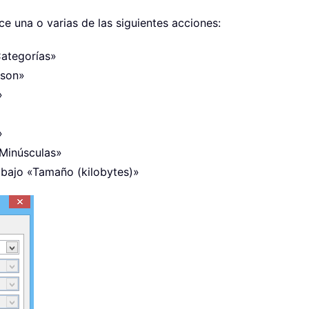
e una o varias de las siguientes acciones:
Categorías»
 son»
»
»
 Minúsculas»
 bajo «Tamaño (kilobytes)»