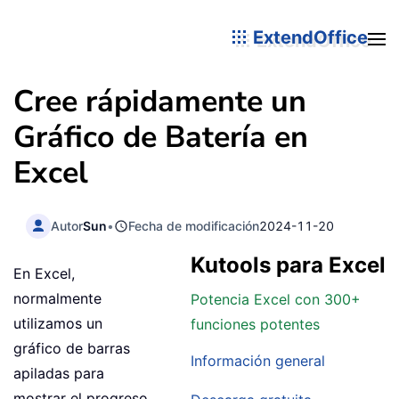
ExtendOffice
Cree rápidamente un
Gráfico de Batería en
Excel
Autor
Sun
•
Fecha de modificación
2024-11-20
Kutools para Excel
En Excel,
normalmente
Potencia Excel con 300+
utilizamos un
funciones potentes
gráfico de barras
Información general
apiladas para
mostrar el progreso